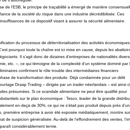
e de s’autoréguler.
se de l’ESB, le principe de t
raçabilité
a émergé de manière consensuel
fiance de la
société du risque
dans une industrie décrédibilisée. Ces
insuffisances de ce dispositif visant à assurer la
sécurité alimentaire
.
nsification du processus de
déterritorialisation
des activités économiques
est pourquoi toute la chaîne est ici mise en cause, depuis les abattoir
égociants. Il s’agit donc de dizaines d’entreprises de nationalités diver
, etc. –, ce qui témoigne de la complexité d’un système dominé par 
iminaires confirment le rôle trouble des intermédiaires financiers
 phase de transformation des produits. Déjà condamnée pour un délit
 courtage Draap Trading – dirigée par un
trader
néerlandais – est ainsi c
des présumées. Si ce scandale alimentaire ne peut être qualifié pour
substantiels sur le plan économique : Tesco,
leader
de la grande distribu
alement en-deçà de 30%, ce qui ne s’était pas produit depuis près d’u
, première entreprise à avoir été exposée médiatiquement, montre sur
at de suspicion généralisée. Au-delà de l’effondrement des ventes, l’
apparaît considérablement ternie.