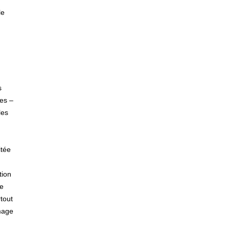
le
s
ses –
les
itée
tion
ne
tout
image