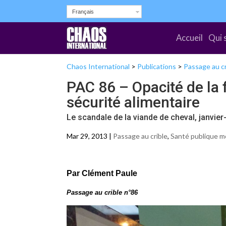
Français
Accueil
Qui 
Chaos International
>
Publications
>
Passage au cr
PAC 86 – Opacité de la fi
sécurité alimentaire
Le scandale de la viande de cheval, janvie
Mar 29, 2013 |
Passage au crible
,
Santé publique m
Par Clément Paule
Passage au crible n°86