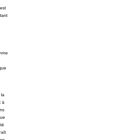
’est
tant
omme
nque
 la
t à
ns
rue
ité
aît
ion