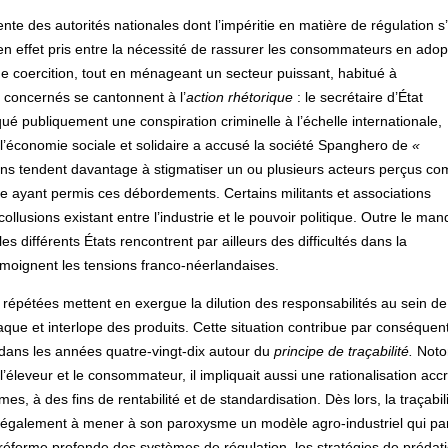
nte des autorités nationales dont l’impéritie en matière de régulation s
en effet pris entre la nécessité de rassurer les consommateurs en adop
e coercition, tout en ménageant un secteur puissant, habitué à
s concernés se cantonnent à l’
action rhétorique
: le secrétaire d’État
é publiquement une conspiration criminelle à l’échelle internationale,
 l’économie sociale et solidaire a accusé la société Spanghero de
«
tions tendent davantage à stigmatiser un ou plusieurs acteurs perçus c
e ayant permis ces débordements. Certains militants et associations
ollusions existant entre l’industrie et le pouvoir politique. Outre le ma
 différents États rencontrent par ailleurs des difficultés dans la
émoignent les tensions franco-néerlandaises.
répétées mettent en exergue la dilution des responsabilités au sein de
paque et interlope des produits. Cette situation contribue par conséquen
it dans les années quatre-vingt-dix autour du
principe de traçabilité.
Noto
l’éleveur et le consommateur, il impliquait aussi une rationalisation acc
es, à des fins de rentabilité et de standardisation. Dès lors, la traçabil
 également à mener à son paroxysme un modèle agro-industriel qui par
réforme profonde des systèmes de régulation, les stratégies de prédat