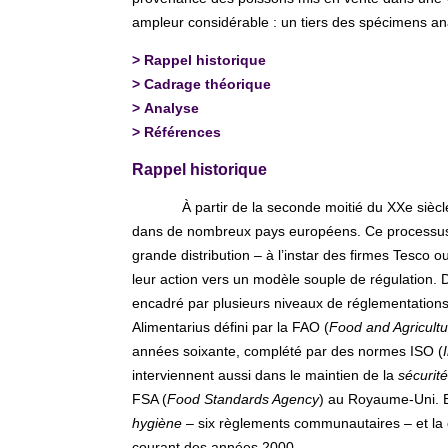
ampleur considérable : un tiers des spécimens ana
>
Rappel historique
>
Cadrage théorique
>
Analyse
>
Références
Rappel historique
À partir de la seconde moitié du XXe siècle,
dans de nombreux pays européens. Ce processus s’e
grande distribution – à l’instar des firmes Tesco 
leur action vers un modèle souple de régulation. De
encadré par plusieurs niveaux de réglementations.
Alimentarius défini par la FAO (
Food and Agricultu
années soixante, complété par des normes ISO (
interviennent aussi dans le maintien de la
sécurité
FSA (
Food Standards Agency
) au Royaume-Uni. En
hygiène
– six règlements communautaires – et la 
courant des années 2000.