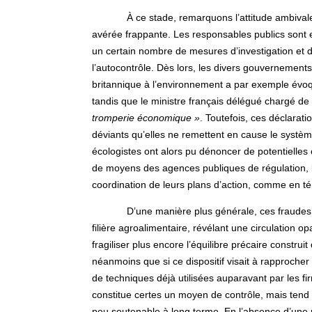
À ce stade, remarquons l’attitude ambivale
avérée frappante. Les responsables publics sont 
un certain nombre de mesures d’investigation et d
l’autocontrôle. Dès lors, les divers gouvernement
britannique à l’environnement a par exemple évoqu
tandis que le ministre français délégué chargé de
tromperie économique »
. Toutefois, ces déclara
déviants qu’elles ne remettent en cause le systèm
écologistes ont alors pu dénoncer de potentielles c
de moyens des agences publiques de régulation, les
coordination de leurs plans d’action, comme en t
D’une manière plus générale, ces fraudes 
filière agroalimentaire, révélant une circulation o
fragiliser plus encore l’équilibre précaire constru
néanmoins que si ce dispositif visait à rapprocher 
de techniques déjà utilisées auparavant par les firm
constitue certes un moyen de contrôle, mais tend
peu soutenable à long terme. En l’absence d’une 