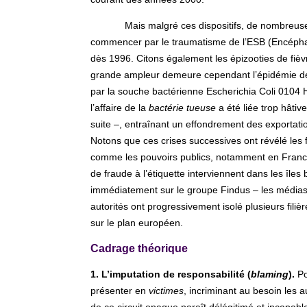
Mais malgré ces dispositifs, de nombreuse
commencer par le traumatisme de l’ESB (Encépha
dès 1996. Citons également les épizooties de fiè
grande ampleur demeure cependant l’épidémie de
par la souche bactérienne Escherichia Coli 0104
l’affaire de la
bactérie tueuse
a été liée trop hâti
suite –, entraînant un effondrement des exportati
Notons que ces crises successives ont révélé les fa
comme les pouvoirs publics, notamment en Franc
de fraude à l’étiquette interviennent dans les îles
immédiatement sur le groupe Findus – les médi
autorités ont progressivement isolé plusieurs fili
sur le plan européen.
Cadrage théorique
1. L’imputation de responsabilité (
blaming
).
Po
présenter en
victimes
, incriminant au besoin les 