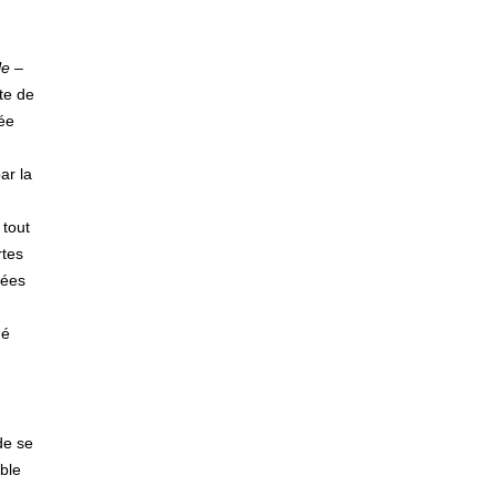
le
–
te de
ée
ar la
 tout
rtes
rées
né
de se
mble