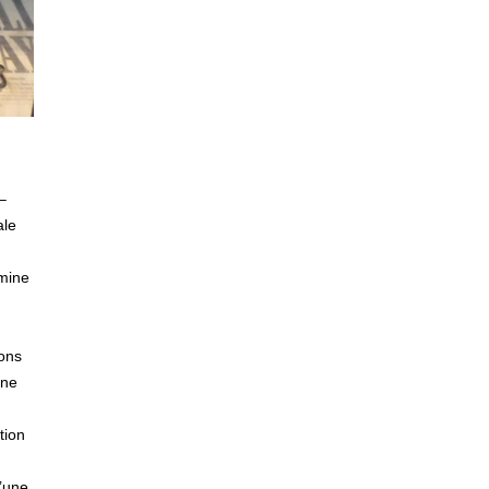
–
ale
imine
tons
une
tion
d’une