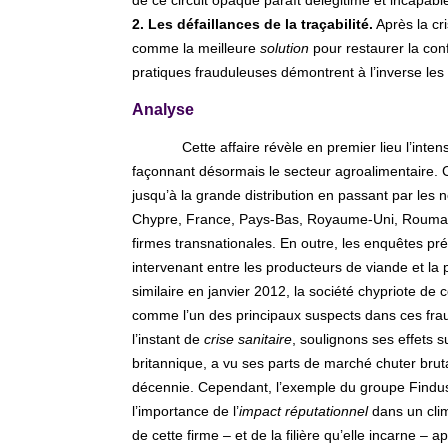
de ce circuit opaque paraît délégitimé et incapabl
2. Les défaillances de la traçabilité.
Après la cri
comme la meilleure
solution
pour restaurer la con
pratiques frauduleuses démontrent à l’inverse les 
Analyse
Cette affaire révèle en premier lieu l’inte
façonnant désormais le secteur agroalimentaire. C’
jusqu’à la grande distribution en passant par les n
Chypre, France, Pays-Bas, Royaume-Uni, Roumanie
firmes transnationales. En outre, les enquêtes prél
intervenant entre les producteurs de viande et la
similaire en janvier 2012, la société chypriote de
comme l’un des principaux suspects dans ces frau
l’instant de
crise sanitaire
, soulignons ses effets 
britannique, a vu ses parts de marché chuter brut
décennie. Cependant, l’exemple du groupe Findus
l’importance de l’
impact réputationnel
dans un clim
de cette firme – et de la filière qu’elle incarne – 