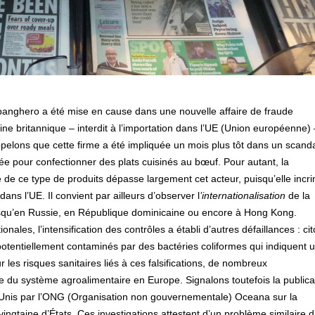
Spanghero a été mise en cause dans une nouvelle affaire de fraude
e britannique – interdit à l’importation dans l’UE (Union européenne) 
pelons que cette firme a été impliquée un mois plus tôt dans un scand
isée pour confectionner des plats cuisinés au bœuf. Pour autant, la
 de ce type de produits dépasse largement cet acteur, puisqu’elle incr
ns l’UE. Il convient par ailleurs d’observer l
’internationalisation
de la
usqu’en Russie, en République dominicaine ou encore à Hong Kong.
nales, l’intensification des contrôles a établi d’autres défaillances : ci
 potentiellement contaminés par des bactéries coliformes qui indiquent 
r les risques sanitaires liés à ces falsifications, de nombreux
du système agroalimentaire en Europe. Signalons toutefois la publica
s-Unis par l’ONG (Organisation non gouvernementale) Oceana sur la
gtaine d’États. Ces investigations attestent d’un problème similaire 