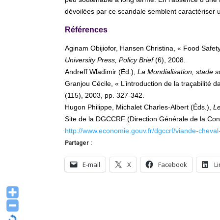
dévoilées par ce scandale semblent caractériser
Références
Aginam Obijiofor, Hansen Christina, « Food Safety
University Press, Policy Brief
(6), 2008.
Andreff Wladimir (Éd.),
La Mondialisation, stade 
Granjou Cécile, « L’introduction de la traçabilité d
(115), 2003, pp. 327-342.
Hugon Philippe, Michalet Charles-Albert (Éds.),
Le
Site de la DGCCRF (Direction Générale de la Con
http://www.economie.gouv.fr/dgccrf/viande-cheval
Partager :
E-mail
X
Facebook
L