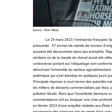
Source : Flickr Mikey
Le 19 mars 2013, l’entreprise française 
présumée : 57 tonnes de viande de mouton d’origin
auraient été découvertes dans ses entrepôts. Rap
similaire où de la viande de cheval aurait été util
controverse portant sur l’étiquetage non-conforme
désormais l’ensemble du secteur agroalimentaire da
polémique qui s’est étendue en quelques jours j
Principale réponse à court terme des autorités natio
les milliers de desserts commercialisés par Ikea,
pollution fécale. Alors que l’incertitude demeure su
commentateurs ont pu évoquer une crise profonde 
en février 2013 d’une enquête réalisée aux État
provenance des poissons mis en vente dans une vin