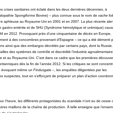
s crises sanitaires ont éclaté dans les deux dernières décennies, à
lopathie Spongiforme Bovine) – plus connue sous le nom de
vache fol
vre aphteuse au Royaume-Uni en 2001 et en 2007. La plus récente aler
 gastro-entérite et de SHU (Syndrome hémolytique et urémique) caus
 H4 en 2012. Provoquant près d’une cinquantaine de décès en Europe,
vement à des concombres provenant d’Espagne – ce qui a été démenti p
ons ainsi que des embargos décrétés par certains pays, dont la Russie.
illes des systèmes de contrôle et discrédité l’industrie agroalimentaire
e et au Royaume-Uni. C’est dans ce cadre que les premières découve
 britanniques dès la fin de l’année 2012. Si les critiques se sont concent
as évoquant même un
Findusgate
–, les enquêtes diligentées par les
ères suspectes, tout en s’efforçant de préparer un plan d’action coordon
ur l’heure, les différents protagonistes du scandale n’ont eu de cesse 
autres maillons de la chaîne de production. À telle enseigne que l’ense