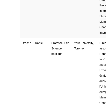
Revi
Inter
Studi
Memb
Cha
Inter
Drache
Daniel
Professeur de
York University,
Direc
Science
Toronto
asso
politique
Roba
for 
Studi
Exper
éval
aupr
l'Uni
euro
Memb
Cha