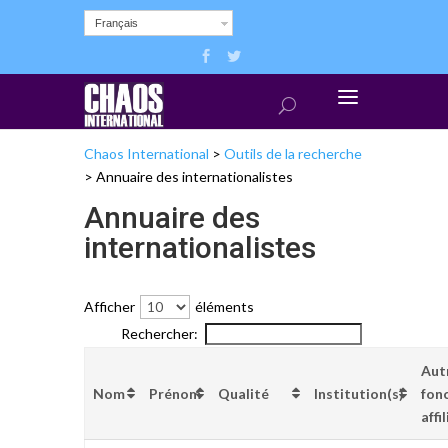
Français
Chaos International
>
Outils de la recherche
>
Annuaire des internationalistes
Annuaire des
internationalistes
Afficher
éléments
Rechercher:
Aut
Nom
Prénom
Qualité
Institution(s)
fon
affi