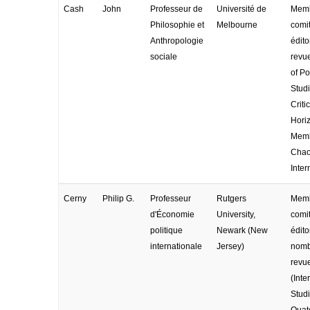
Cash
John
Professeur de
Université de
Memb
Philosophie et
Melbourne
comi
Anthropologie
édito
sociale
revu
of Po
Studi
Criti
Horiz
Memb
Cha
Inter
Cerny
Philip G.
Professeur
Rutgers
Memb
d'Économie
University,
comi
politique
Newark (New
édito
internationale
Jersey)
nomb
revu
(Inte
Stud
Quate