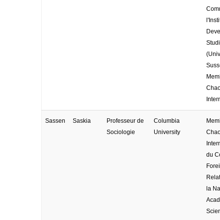
Comm
l'Inst
Deve
Stud
(Univ
Susse
Memb
Cha
Inter
Sassen
Saskia
Professeur de
Columbia
Memb
Sociologie
University
Cha
Inter
du C
Fore
Relat
la Na
Acad
Scie