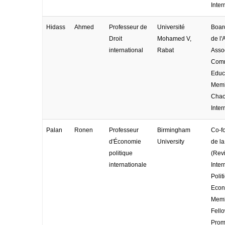
Inter
Hidass
Ahmed
Professeur de
Université
Boar
Droit
Mohamed V,
de l
international
Rabat
Assoc
Comm
Educa
Memb
Cha
Inter
Palan
Ronen
Professeur
Birmingham
Co-f
d'Économie
University
de l
politique
(Rev
internationale
Inter
Polit
Econ
Memb
Fell
Prom