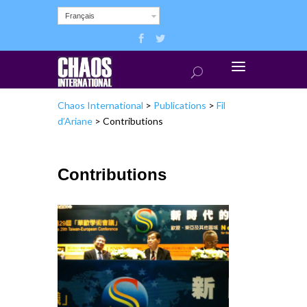
Français
Chaos International
>
Publications
>
Fil
d’Ariane
>
Contributions
Contributions