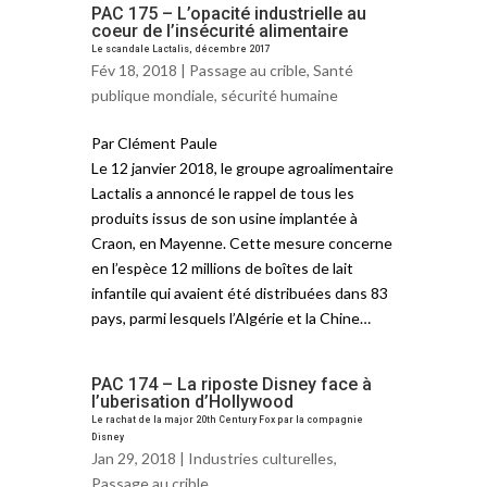
PAC 175 – L’opacité industrielle au
coeur de l’insécurité alimentaire
Le scandale Lactalis, décembre 2017
Fév 18, 2018 |
Passage au crible
,
Santé
publique mondiale
,
sécurité humaine
Par Clément Paule
Le 12 janvier 2018, le groupe agroalimentaire
Lactalis a annoncé le rappel de tous les
produits issus de son usine implantée à
Craon, en Mayenne. Cette mesure concerne
en l’espèce 12 millions de boîtes de lait
infantile qui avaient été distribuées dans 83
pays, parmi lesquels l’Algérie et la Chine…
PAC 174 – La riposte Disney face à
l’uberisation d’Hollywood
Le rachat de la major 20th Century Fox par la compagnie
Disney
Jan 29, 2018 |
Industries culturelles
,
Passage au crible