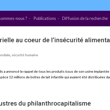
sommes-nous ?
Publications
Diffusion de la recherche
ielle au coeur de l’insécurité alimenta
ondiale
,
sécurité humaine
lis a annoncé le rappel de tous les produits issus de son usine implantée
ce 12 millions de boîtes de lait infantile qui avaient été distribuées d
lustres du philanthrocapitalisme