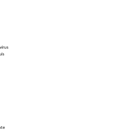
virus
uis
nte