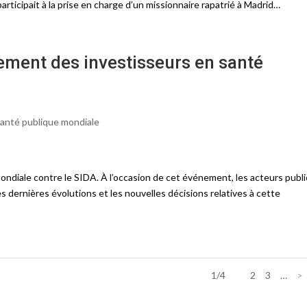
participait à la prise en charge d’un missionnaire rapatrié à Madrid…
ement des investisseurs en santé
anté publique mondiale
ndiale contre le SIDA. À l’occasion de cet événement, les acteurs publi
s dernières évolutions et les nouvelles décisions relatives à cette
1/4
1
2
3
…
>