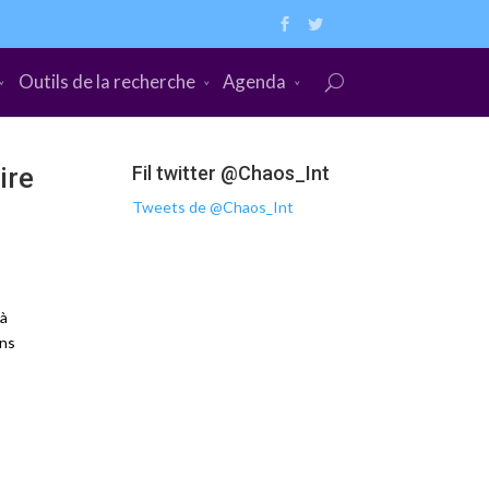
Outils de la recherche
Agenda
ire
Fil twitter @Chaos_Int
Tweets de @Chaos_Int
 à
ans