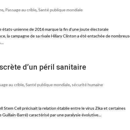
re
,
Passage au crible
,
Santé publique mondiale
le états-unienne de 2016 marque la fin d’une joute électorale
ence, la campagne de sa rivale Hillary Clinton a été entachée de nombreu
s…
scrète d’un péril sanitaire
age au crible
,
Santé publique mondiale
,
sécurité humaine
 Stem Cell précisait la relation établie entre le virus Zika et certaines
Guillain-Barré) caractérisé par une paralysie évolutive…