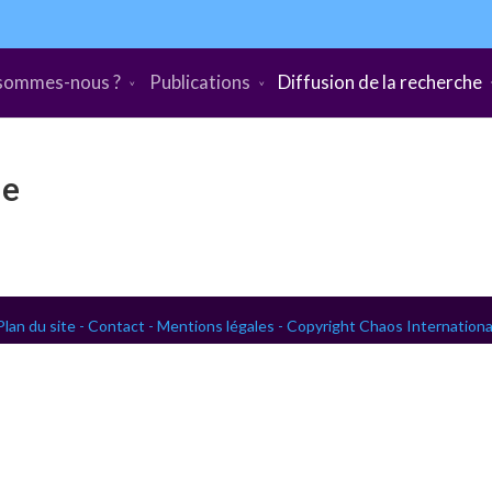
sommes-nous ?
Publications
Diffusion de la recherche
he
Plan du site -
Contact -
Mentions légales -
Copyright Chaos Internationa