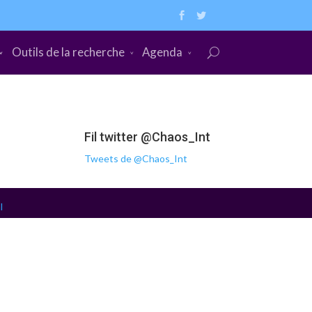
Outils de la recherche
Agenda
Fil twitter @Chaos_Int
Tweets de @Chaos_Int
l