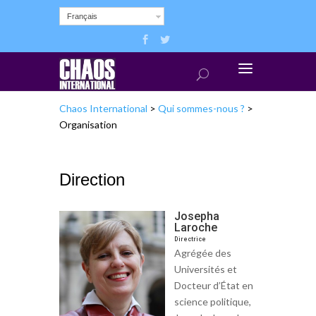
Français
Chaos International
>
Qui sommes-nous ?
>
Organisation
Direction
Josepha
Laroche
Directrice
Agrégée des
Universités et
Docteur d’État en
science politique,