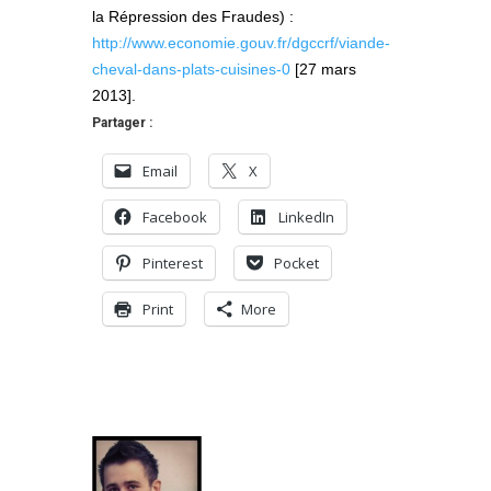
la Répression des Fraudes) :
http://www.economie.gouv.fr/dgccrf/viande-
cheval-dans-plats-cuisines-0
[27 mars
2013].
Partager :
Email
X
Facebook
LinkedIn
Pinterest
Pocket
Print
More