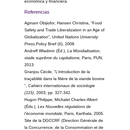
económica y financiera.
Referencias
Aginam Obijiofor, Hansen Christina, “Food
Safety and Trade Liberalization in an Age of
Globalization”,
United Nations University
Press
,Policy Brief (6), 2008.
Andreff Wladimir (Éd.),
La Mondialisation,
stade suprême du capitalisme,
Paris, PUN,
2013.
Granjou Cécile, “L’introduction de la
traçabilité dans la filière de la viande bovine
“,
Cahiers internationaux de sociologie
(115)
, 2003, pp. 327-342.
Hugon Philippe, Michalet Charles-Albert
(Éds.),
Les Nouvelles régulations de
l’économie mondiale
, Paris, Karthala, 2005.
Site de la DGCCRF (Direction Générale de
la Concurrence, de la Consommation et de