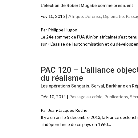
L’élection de Robert Mugabe comme président
Fév 10, 2015 |
Afrique
,
Défense
,
Diplomatie
,
Passag
Par Philippe Hugon
Le 24e sommet de l’UA (Union africaine) s’est tenu
sur « L’assise de l’autonomisation et du développ
PAC 120 – L’alliance object
du réalisme
Les opérations Sangaris, Serval, Barkhane en Ré
Déc 10, 2014 |
Passage au crible
,
Publications
,
Séc
Par Jean-Jacques Roche
Il y a un an, le 5 décembre 2013, la France déclench
l’indépendance de ce pays en 1960…