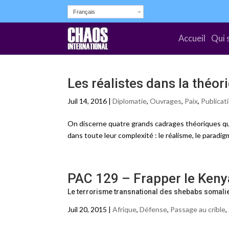
Français
Accueil
Qui 
Les réalistes dans la théor
Juil 14, 2016 |
Diplomatie
,
Ouvrages
,
Paix
,
Publicat
On discerne quatre grands cadrages théoriques qui
dans toute leur complexité : le réalisme, le paradig
PAC 129 – Frapper le Kenya
Le terrorisme transnational des shebabs somali
Juil 20, 2015 |
Afrique
,
Défense
,
Passage au crible
,