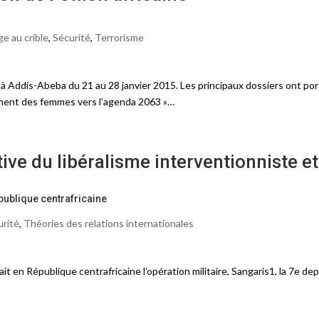
e au crible
,
Sécurité
,
Terrorisme
 à Addis-Abeba du 21 au 28 janvier 2015. Les principaux dossiers ont po
ement des femmes vers l’agenda 2063 »…
ive du libéralisme interventionniste et
publique centrafricaine
urité
,
Théories des relations internationales
ait en République centrafricaine l’opération militaire, Sangaris1, la 7e de