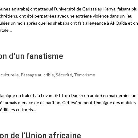
eunes en arabe) ont attaqué l’université de Garissa au Kenya, faisant plu
 chrétiens, ont été perpétrées avec une extrême violence dans un lieu
oulées un mois après que les shebabs ont fait allégeance à Al-Qaïda et on
ntale…
on d’un fanatisme
 culturelle
,
Passage au crible
,
Sécurité
,
Terrorisme
Islamique en Irak et au Levant (EIIL ou Daesh en arabe) en mai dernier, un
ve désormais menacé de disparition. Cet événement témoigne des mobiles
édifices culturels…
on de l’Union africaine