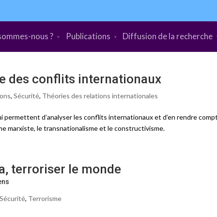
sommes-nous ?
Publications
Diffusion de la recherche
ie des conflits internationaux
ions
,
Sécurité
,
Théories des relations internationales
 permettent d’analyser les conflits internationaux et d’en rendre comp
me marxiste, le transnationalisme et le constructivisme.
, terroriser le monde
ens
Sécurité
,
Terrorisme