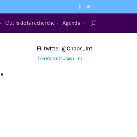
Outils de la recherche
Agenda
Fil twitter @Chaos_Int
Tweets de @Chaos_Int
te