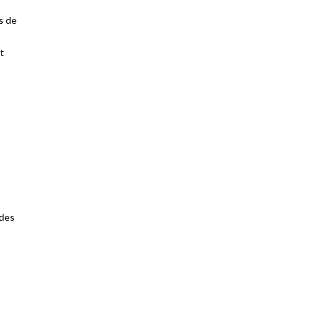
s de
t
 des