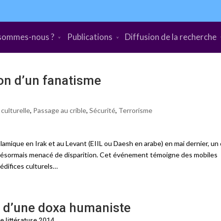
sommes-nous ?
Publications
Diffusion de la recherche
on d’un fanatisme
 culturelle
,
Passage au crible
,
Sécurité
,
Terrorisme
Islamique en Irak et au Levant (EIIL ou Daesh en arabe) en mai dernier, un
ve désormais menacé de disparition. Cet événement témoigne des mobiles
édifices culturels…
 d’une doxa humaniste
e littérature 2014