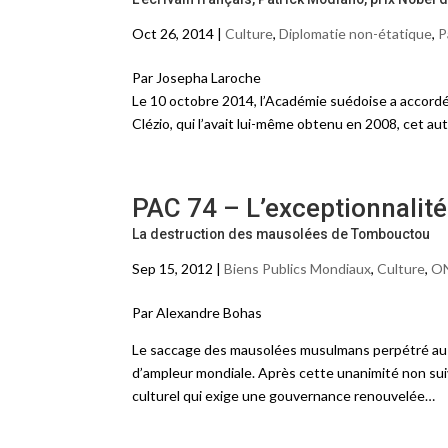
Oct 26, 2014 |
Culture
,
Diplomatie non-étatique
,
P
Par Josepha Laroche
Le 10 octobre 2014, l’Académie suédoise a accordé l
Clézio, qui l’avait lui-même obtenu en 2008, cet au
PAC 74 – L’exceptionnalité
La destruction des mausolées de Tombouctou
Sep 15, 2012 |
Biens Publics Mondiaux
,
Culture
,
O
Par Alexandre Bohas
Le saccage des mausolées musulmans perpétré au M
d’ampleur mondiale. Après cette unanimité non suivi
culturel qui exige une gouvernance renouvelée…