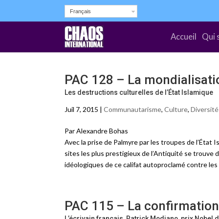
Français
Accueil
Qui 
PAC 128 – La mondialisati
Les destructions culturelles de l’État Islamique
Juil 7, 2015 |
Communautarisme
,
Culture
,
Diversité
Par Alexandre Bohas
Avec la prise de Palmyre par les troupes de l’État 
sites les plus prestigieux de l’Antiquité se trou
idéologiques de ce califat autoproclamé contre les 
PAC 115 – La confirmation
L’écrivain français, Patrick Modiano, prix Nobel d