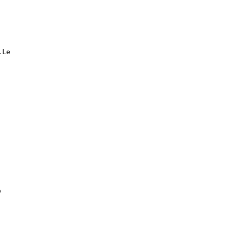
. Le
e