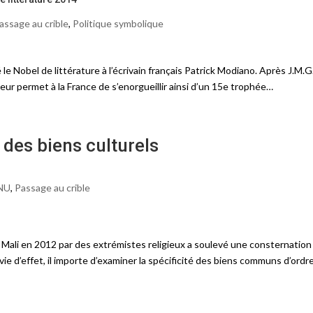
assage au crible
,
Politique symbolique
e Nobel de littérature à l’écrivain français Patrick Modiano. Après J.M.G
teur permet à la France de s’enorgueillir ainsi d’un 15e trophée…
 des biens culturels
NU
,
Passage au crible
ali en 2012 par des extrémistes religieux a soulevé une consternation
e d’effet, il importe d’examiner la spécificité des biens communs d’ordr