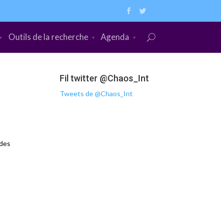
Outils de la recherche
Agenda
Fil twitter @Chaos_Int
Tweets de @Chaos_Int
 des