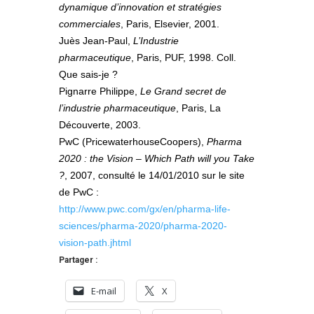
dynamique d’innovation et stratégies
commerciales
, Paris, Elsevier, 2001.
Juès Jean-Paul,
L’Industrie
pharmaceutique
, Paris, PUF, 1998. Coll.
Que sais-je ?
Pignarre Philippe,
Le Grand secret de
l’industrie pharmaceutique
, Paris, La
Découverte, 2003.
PwC (PricewaterhouseCoopers),
Pharma
2020 : the Vision – Which Path will you Take
?
, 2007, consulté le 14/01/2010 sur le site
de PwC :
http://www.pwc.com/gx/en/pharma-life-
sciences/pharma-2020/pharma-2020-
vision-path.jhtml
Partager :
E-mail
X