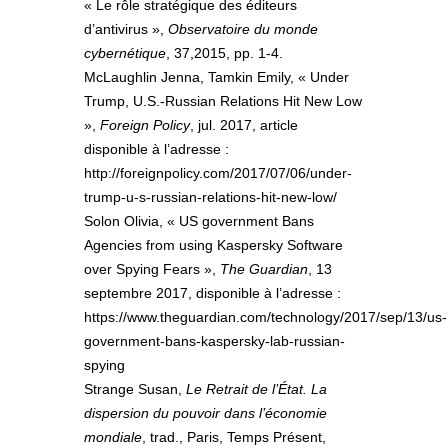
« Le rôle stratégique des éditeurs
d’antivirus »,
Observatoire du monde
cybernétique
, 37,2015, pp. 1-4.
McLaughlin Jenna, Tamkin Emily, « Under
Trump, U.S.-Russian Relations Hit New Low
»,
Foreign Policy
, jul. 2017, article
disponible à l’adresse :
http://foreignpolicy.com/2017/07/06/under-
trump-u-s-russian-relations-hit-new-low/
Solon Olivia, « US government Bans
Agencies from using Kaspersky Software
over Spying Fears »,
The Guardian
, 13
septembre 2017, disponible à l’adresse :
https://www.theguardian.com/technology/2017/sep/13/us-
government-bans-kaspersky-lab-russian-
spying
Strange Susan,
Le Retrait de l’État. La
dispersion du pouvoir dans l’économie
mondiale
, trad., Paris, Temps Présent,