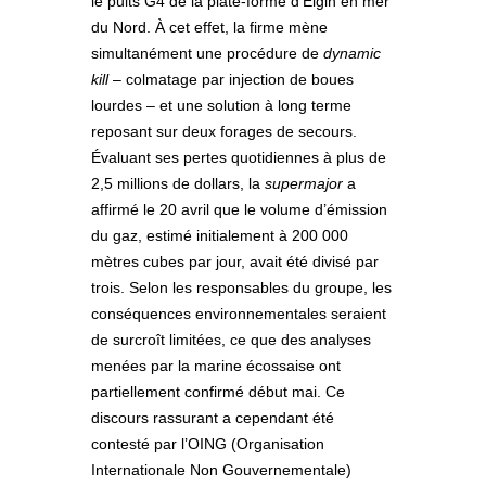
le puits G4 de la plate-forme d’Elgin en mer
du Nord. À cet effet, la firme mène
simultanément une procédure de
dynamic
kill
– colmatage par injection de boues
lourdes – et une solution à long terme
reposant sur deux forages de secours.
Évaluant ses pertes quotidiennes à plus de
2,5 millions de dollars, la
supermajor
a
affirmé le 20 avril que le volume d’émission
du gaz, estimé initialement à 200 000
mètres cubes par jour, avait été divisé par
trois. Selon les responsables du groupe, les
conséquences environnementales seraient
de surcroît limitées, ce que des analyses
menées par la marine écossaise ont
partiellement confirmé début mai. Ce
discours rassurant a cependant été
contesté par l’OING (Organisation
Internationale Non Gouvernementale)