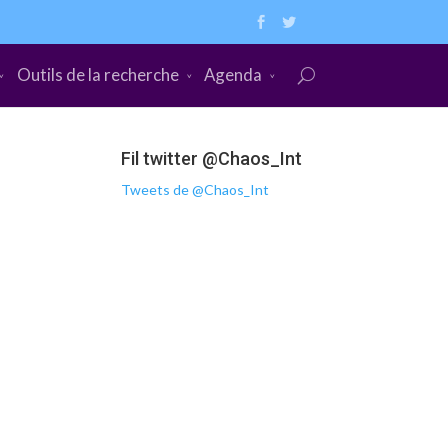
Outils de la recherche
Agenda
Fil twitter @Chaos_Int
Tweets de @Chaos_Int