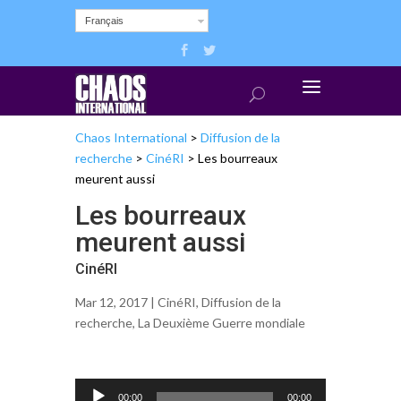
Français
Chaos International
>
Diffusion de la
recherche
>
CinéRI
>
Les bourreaux
meurent aussi
Les bourreaux
meurent aussi
CinéRI
Mar 12, 2017 |
CinéRI
,
Diffusion de la
recherche
,
La Deuxième Guerre mondiale
Lecteur
00:00
00:00