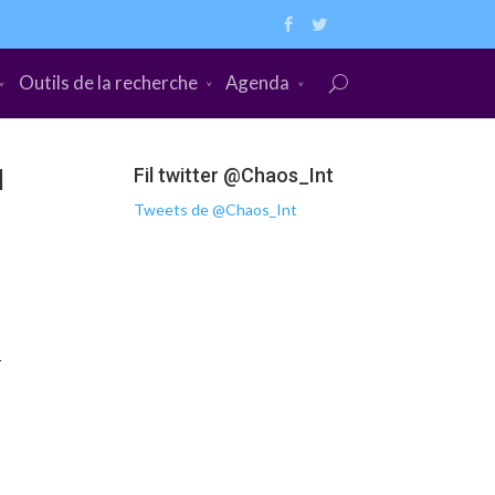
Outils de la recherche
Agenda
l
Fil twitter @Chaos_Int
Tweets de @Chaos_Int
r