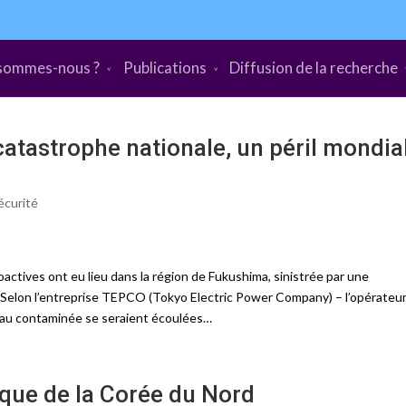
sommes-nous ?
Publications
Diffusion de la recherche
atastrophe nationale, un péril mondia
écurité
oactives ont eu lieu dans la région de Fukushima, sinistrée par une
 Selon l’entreprise TEPCO (Tokyo Electric Power Company) – l’opérateu
eau contaminée se seraient écoulées…
ique de la Corée du Nord