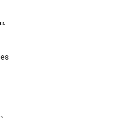
13.
des
es