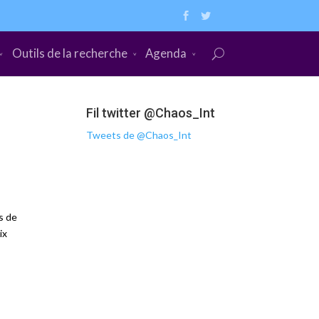
Outils de la recherche
Agenda
Fil twitter @Chaos_Int
Tweets de @Chaos_Int
s de
ix