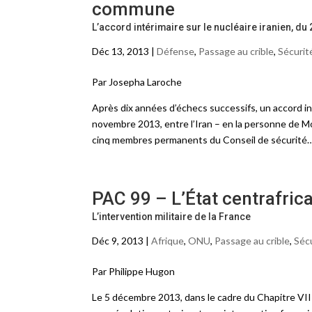
commune
L’accord intérimaire sur le nucléaire iranien, d
Déc 13, 2013 |
Défense
,
Passage au crible
,
Sécurit
Par Josepha Laroche
Après dix années d’échecs successifs, un accord int
novembre 2013, entre l’Iran – en la personne de M
cinq membres permanents du Conseil de sécurité
PAC 99 – L’État centrafric
L’intervention militaire de la France
Déc 9, 2013 |
Afrique
,
ONU
,
Passage au crible
,
Séc
Par Philippe Hugon
Le 5 décembre 2013, dans le cadre du Chapitre VII d