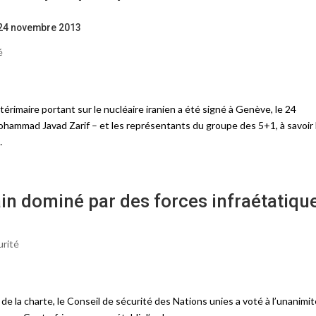
u 24 novembre 2013
é
érimaire portant sur le nucléaire iranien a été signé à Genève, le 24
ohammad Javad Zarif – et les représentants du groupe des 5+1, à savoir 
…
ain dominé par des forces infraétatiqu
urité
e la charte, le Conseil de sécurité des Nations unies a voté à l’unanimit