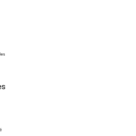
les
es
é