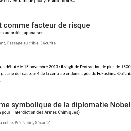
e en Centrafrique pour y rétablir l’ordre…
at comme facteur de risque
es autorités japonaises
ent
,
Passage au crible
,
Sécurité
, a débuté le 18 novembre 2013 : il s’agit de l’extraction de plus de 1500
 piscine du réacteur 4 de la centrale endommagée de Fukushima-Daiichi.
…
sme symbolique de la diplomatie Nobel
on pour l’Interdiction des Armes Chimiques)
 crible
,
Prix Nobel
,
Sécurité