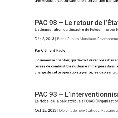
une résolution autorisant une intervention français
PAC 98 – Le retour de l’Ét
L’administration du désastre de Fukushima par l
Déc 2, 2013 |
Biens Publics Mondiaux
,
Environnem
Par Clément Paule
Un immense chantier, qui devrait durer près d’un an
barres de combustible nucléaire immergées dans la
charge de cette opération urgente, les dirigeants
PAC 93 – L’interventionni
Le Nobel de la paix attribué à l'OIAC (Organisati
Oct 15, 2013 |
Diplomatie non-étatique
,
Passage au