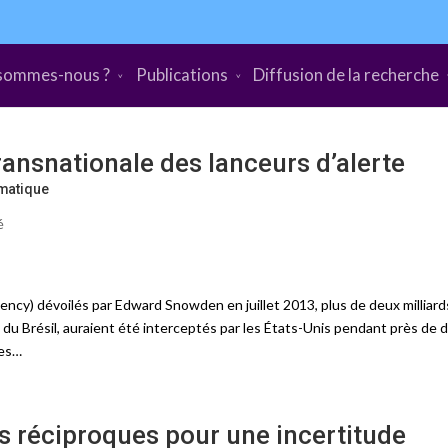
sommes-nous ?
Publications
Diffusion de la recherche
ansnationale des lanceurs d’alerte
matique
é
gency) dévoilés par Edward Snowden en juillet 2013, plus de deux milliard
du Brésil, auraient été interceptés par les États-Unis pendant près de d
les…
 réciproques pour une incertitude