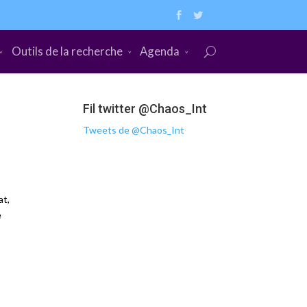
Outils de la recherche
Agenda
Fil twitter @Chaos_Int
Tweets de @Chaos_Int
at,
e