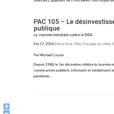
financiers, qualifiant de « très élevé » son risque
PAC 105 – Le désinvestiss
publique
La Journée mondiale contre le SIDA
Fév 17, 2014 |
Nord-Sud
,
ONU
,
Passage au crible
,
S
Par Michaël Cousin
Depuis 1988, le 1er décembre célèbre la Journée mo
comme privés publient, informent et médiatisent le
pandémie…