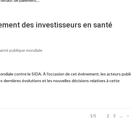
 de défaut de paiement…
ement des investisseurs en santé
anté publique mondiale
ndiale contre le SIDA. À l’occasion de cet événement, les acteurs publi
s dernières évolutions et les nouvelles décisions relatives à cette
1/5
1
2
3
…
>