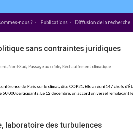
sommes-nous ?
Publications
Diffusion de la recherche
itique sans contraintes juridiques
ment
,
Nord-Sud
,
Passage au crible
,
Réchauffement climatique
nférence de Paris sur le climat, dite COP21. Elle a réuni 147 chefs d’Ét
 50 000 participants. Le 12 décembre, un accord universel remplaçant l
, laboratoire des turbulences