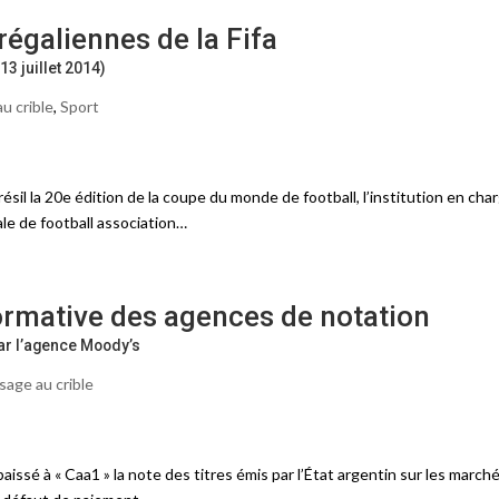
égaliennes de la Fifa
3 juillet 2014)
u crible
,
Sport
résil la 20e édition de la coupe du monde de football, l’institution en cha
ale de football association…
ormative des agences de notation
ar l’agence Moody’s
sage au crible
issé à « Caa1 » la note des titres émis par l’État argentin sur les march