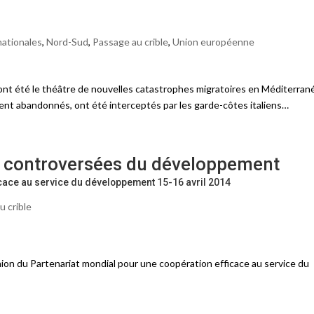
nationales
,
Nord-Sud
,
Passage au crible
,
Union européenne
 ont été le théâtre de nouvelles catastrophes migratoires en Méditerran
ient abandonnés, ont été interceptés par les garde-côtes italiens…
s controversées du développement
icace au service du développement 15-16 avril 2014
u crible
éunion du Partenariat mondial pour une coopération efficace au service du