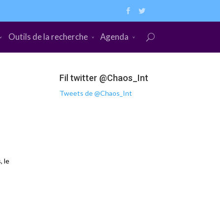
Outils de la recherche
Agenda
Fil twitter @Chaos_Int
Tweets de @Chaos_Int
, le