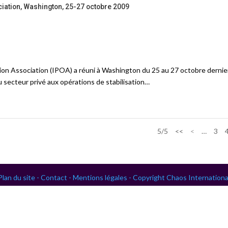
iation, Washington, 25-27 octobre 2009
ion Association (IPOA) a réuni à Washington du 25 au 27 octobre dernie
u secteur privé aux opérations de stabilisation…
5/5
<<
<
…
3
Plan du site -
Contact -
Mentions légales -
Copyright Chaos Internationa