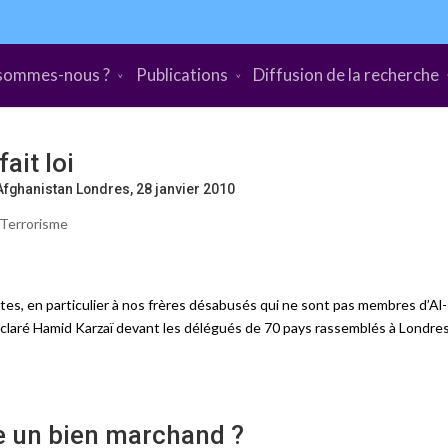
sommes-nous ?
Publications
Diffusion de la recherche
ait loi
’Afghanistan Londres, 28 janvier 2010
Terrorisme
es, en particulier à nos frères désabusés qui ne sont pas membres d’Al-
déclaré Hamid Karzaï devant les délégués de 70 pays rassemblés à Londres
le un bien marchand ?