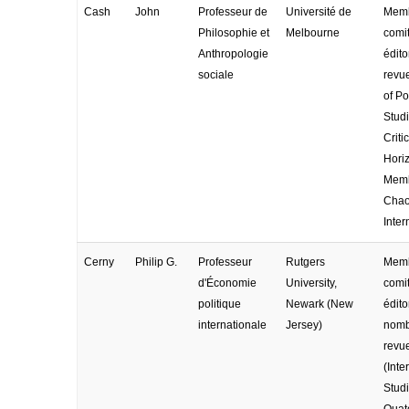
Cash
John
Professeur de
Université de
Memb
Philosophie et
Melbourne
comi
Anthropologie
édito
sociale
revu
of Po
Studi
Criti
Horiz
Memb
Cha
Inter
Cerny
Philip G.
Professeur
Rutgers
Memb
d'Économie
University,
comi
politique
Newark (New
édito
internationale
Jersey)
nomb
revu
(Inte
Stud
Quate