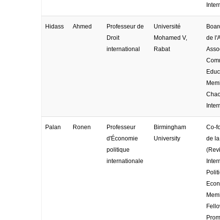
Inter
Hidass
Ahmed
Professeur de
Université
Boar
Droit
Mohamed V,
de l
international
Rabat
Assoc
Comm
Educa
Memb
Cha
Inter
Palan
Ronen
Professeur
Birmingham
Co-f
d'Économie
University
de l
politique
(Rev
internationale
Inter
Polit
Econ
Memb
Fell
Prom