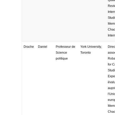
Revi
Inter
Studi
Memb
Cha
Inter
Drache
Daniel
Professeur de
York University,
Direc
Science
Toronto
asso
politique
Roba
for 
Studi
Exper
éval
aupr
l'Uni
euro
Memb
Cha