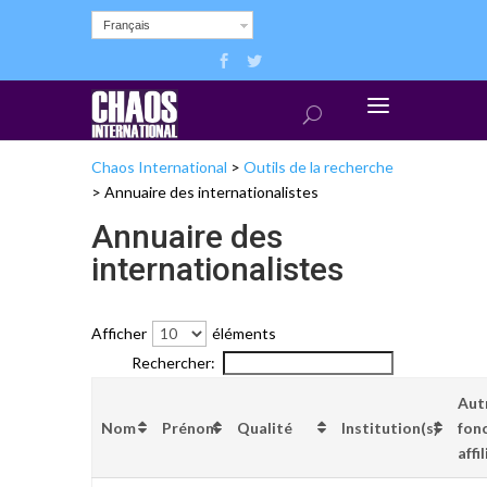
Français
Chaos International
>
Outils de la recherche
>
Annuaire des internationalistes
Annuaire des
internationalistes
Afficher
éléments
Rechercher:
Aut
Nom
Prénom
Qualité
Institution(s)
fon
affi