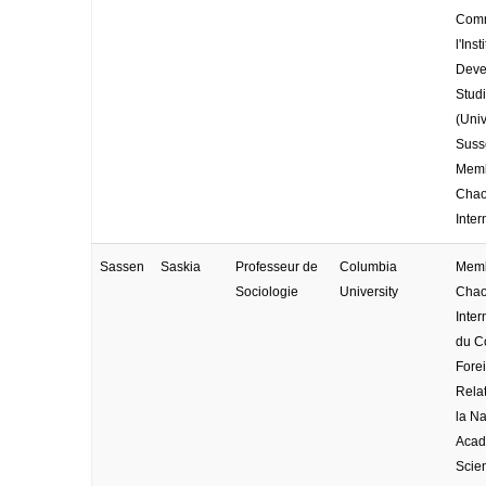
Comm
l'Inst
Deve
Stud
(Univ
Susse
Memb
Cha
Inter
Sassen
Saskia
Professeur de
Columbia
Memb
Sociologie
University
Cha
Inter
du C
Fore
Relat
la Na
Acad
Scie