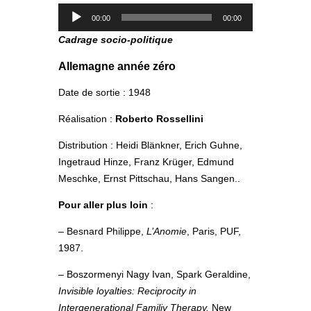
Lecteur
00:00
00:00
audio
Cadrage socio-politique
Allemagne année zéro
Date de sortie : 1948
Réalisation :
Roberto Rossellini
Distribution : Heidi Blänkner, Erich Guhne,
Ingetraud Hinze, Franz Krüger, Edmund
Meschke, Ernst Pittschau, Hans Sangen..
Pour aller plus loin
:
– Besnard Philippe,
L’Anomie
, Paris, PUF,
1987.
– Boszormenyi Nagy Ivan, Spark Geraldine,
Invisible loyalties: Reciprocity in
Intergenerational Familiy Therapy,
New