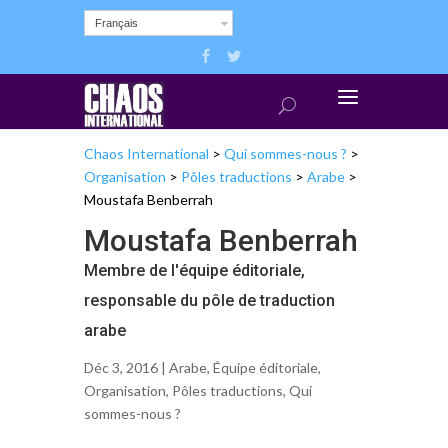
Français
Chaos International
>
Qui sommes-nous ?
>
Organisation
>
Pôles traductions
>
Arabe
>
Moustafa Benberrah
Moustafa Benberrah
Membre de l'équipe éditoriale,
responsable du pôle de traduction
arabe
Déc 3, 2016 |
Arabe
,
Équipe éditoriale
,
Organisation
,
Pôles traductions
,
Qui
sommes-nous ?