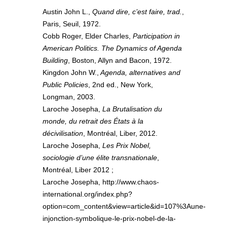
Austin John L.,
Quand dire, c’est faire, trad.
,
Paris, Seuil, 1972.
Cobb Roger, Elder Charles,
Participation in
American Politics. The Dynamics of Agenda
Building
, Boston, Allyn and Bacon, 1972.
Kingdon John W.,
Agenda, alternatives and
Public Policies
, 2nd ed., New York,
Longman, 2003.
Laroche Josepha,
La Brutalisation du
monde, du retrait des États à la
décivilisation
, Montréal, Liber, 2012.
Laroche Josepha,
Les Prix Nobel,
sociologie d’une élite transnationale
,
Montréal, Liber 2012 ;
Laroche Josepha, http://www.chaos-
international.org/index.php?
option=com_content&view=article&id=107%3Aune-
injonction-symbolique-le-prix-nobel-de-la-