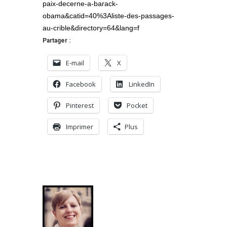
paix-decerne-a-barack-
obama&catid=40%3Aliste-des-passages-
au-crible&directory=64&lang=f
Partager :
E-mail
X
Facebook
LinkedIn
Pinterest
Pocket
Imprimer
Plus