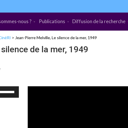
sommes-nous ?
Publications
Diffusion de la recherche
CinéRI
>
Jean-Pierre Melville, Le silence de la mer, 1949
 silence de la mer, 1949
e
Utilisez
les
flèches
haut/bas
pour
augmenter