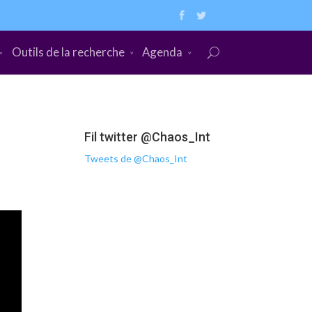
Outils de la recherche
Agenda
Fil twitter @Chaos_Int
Tweets de @Chaos_Int