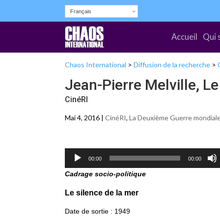
Français
Accueil
Qui 
Chaos International
>
Diffusion de la recherche
>
Jean-Pierre Melville, Le
CinéRI
Mai 4, 2016 |
CinéRI
,
La Deuxième Guerre mondial
Lecteur
00:00
00:00
audio
Cadrage socio-politique
Le silence de la mer
Date de sortie : 1949