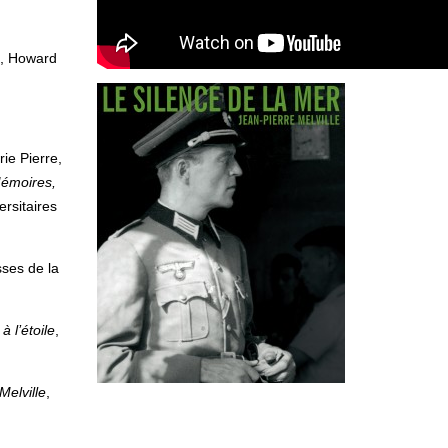
ou
diminuer
le
e, Howard
volume.
rie Pierre,
Mémoires,
rsitaires
sses de la
à l’étoile
,
Melville
,