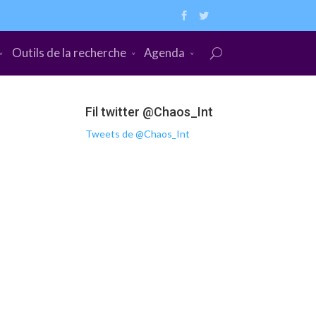
Outils de la recherche
Agenda
Fil twitter @Chaos_Int
Tweets de @Chaos_Int