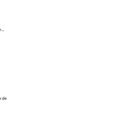
ur…
e de