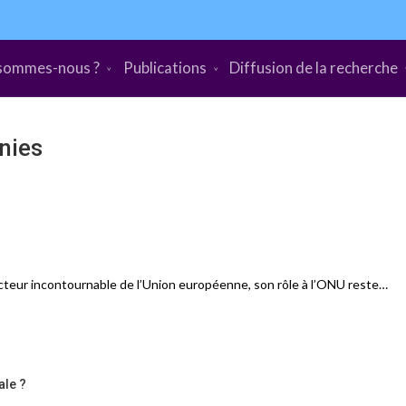
sommes-nous ?
Publications
Diffusion de la recherche
nies
cteur incontournable de l’Union européenne, son rôle à l’ONU reste…
ale ?