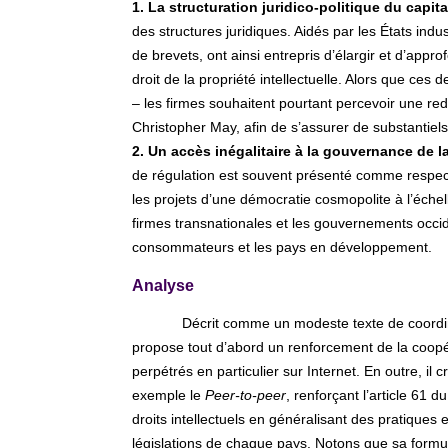
1. La structuration juridico-politique du capit
des structures juridiques. Aidés par les États ind
de brevets, ont ainsi entrepris d’élargir et d’appr
droit de la propriété intellectuelle. Alors que ces 
– les firmes souhaitent pourtant percevoir une r
Christopher May, afin de s’assurer de substantiels
2. Un accès inégalitaire à la gouvernance de la 
de régulation est souvent présenté comme respectu
les projets d’une démocratie cosmopolite à l’échelle
firmes transnationales et les gouvernements occid
consommateurs et les pays en développement.
Analyse
Décrit comme un modeste texte de coordina
propose tout d’abord un renforcement de la coopé
perpétrés en particulier sur Internet. En outre, 
exemple le
Peer-to-peer
, renforçant l’article 61
droits intellectuels en généralisant des pratiques
législations de chaque pays. Notons que sa formul