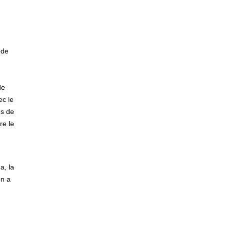
 de
de
ec le
ns de
re le
a, la
en a