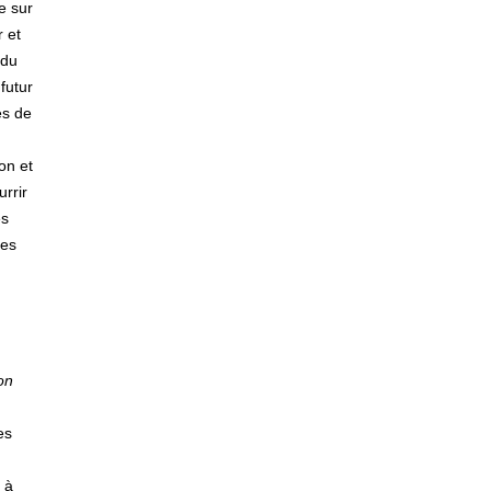
e sur
r et
 du
futur
es de
on et
rrir
es
les
on
es
 à