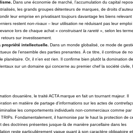
alisme.
Dans une économie de marché, l’accumulation du capital repos
ustrialisés, les grands groupes détenteurs de marques, de droits d’auteu
ofondir leur emprise en privatisant toujours davantage les biens relevant
derniers restent
non-rivaux
– leur utilisation ne réduisant pas leur emploi 
edevance lors de chaque achat «
construisant la rareté
», selon les term
 retours sur investissement.
propriété intellectuelle.
Dans un monde globalisé, ce mode de gesti
eux de l’ensemble des parties prenantes. À ce titre, il continue de nou
 planétaire. Or, il n’en est rien. Il confirme bien plutôt la domination d
entaux sur un domaine qui concerne au premier chef la société civile, 
tion douanière, le traité ACTA marque en fait un tournant majeur. Il
ration en matière de partage d’informations sur les actes de
contrefaç
il criminalise les comportements individuels non-commerciaux comme par
 du TRIPs. Fondamentalement, il harmonise par le haut la protection de c
 et des doctrines présentes jusque-là de manière parcellaire dans les
ation reste particulièrement vague quant à son caractère obligatoire et