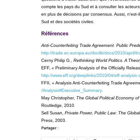
compte les pays du Sud et à consulter les acteurs
en plus de décisions par consensus. Aussi, n’est-i
Sud et des sociétés civiles.
Références
Anti-Counterfeiting Trade Agreement. Public Predec
http://trade.ec.europa.eu/doclib/docs/2010/april/
Cerny Philip G.,
Rethinking World Politics. A Theor
EFF, « Preliminary Analysis of the Officially Relea
http://www.eff.org/deeplinks/2010/04/eff-analysis-o
FFII, « Analysis Anti-Counterfeiting Trade Agreeme
/Analysis#Executive_Summary
.
May Christopher,
The Global Political Economy of
Routledge, 2010.
Sell Susan,
Private Power, Public Law: The Globali
Press, 2003.
Partager :