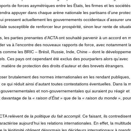
ports de forces asymétriques entre les États, les firmes et les sociétés
l viendra appuyer dans chaque arène nationale les partisans d’une protec
le qui pressent actuellement les gouvernements occidentaux d’assurer un
iale susceptible de renforcer leur prospérité, sinon leur rente de situati
s, les parties prenantes d’ACTA ont souhaité parvenir à un accord en 
der va à l’encontre des nouveaux rapports de force, avec notamment l
 comme les BRIC – Brésil, Russie, Inde, Chine – dont le développeme
ctuels. Ces pays ont cependant été exclus des pourparlers alors qu’avec
n matière de protection des droits d’auteur et des brevets étrangers.
oser brutalement des normes internationales en les rendant publiques,
ce qui réduit ainsi d’autant toutes contestations éventuelles. Dans la
ons gouvernementales et non-gouvernementales qui auraient pu réagir et
nt davantage de la
« raison d’État »
que de la
« raison du monde »
, pou
ACTA relèvent de
la politique du fait accompli
. Ce faisant, ils contredisent
aractérise aujourd’hui les relations internationales. En effet, la multitud
e la légitimité obligent désormais les décideurs internationaux à prend