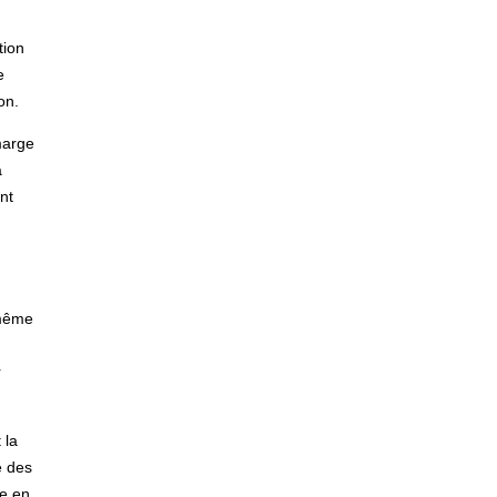
tion
e
on.
marge
a
nt
 même
r
 la
e des
re en