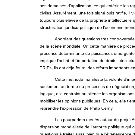
ses domaines d’application, ce qui entérine les rap
civiles. Assurément, une fois signé puis ratifié, i
toujours plus élevée de la propriété intellectuel
structuration juridico-politique de l’économie mond
Abordant des questions très controversée
de la scène mondiale. Or, cette manière de procé
présence déterminante de puissances émergentes
implique l’achat et l’importation de droits intelle
TRIPs, ils ont déjà fourni des efforts importants e
Cette méthode manifeste la volonté d’imp
seulement au terme du processus de négociation, 
logique, elle contraint au silence les organisati
mobiliser les opinions publiques. En cela, elle tie
reprendre l’expression de Philip Cerny.
Les pourparlers menés autour du projet 
dispersion mondialisée de l’autorité politique qui c
questions à traiter aussi bien que l’évanescence d