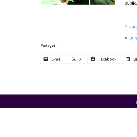
public
>
L’ar
>
La n
Partager :
E-mail
X
Facebook
L