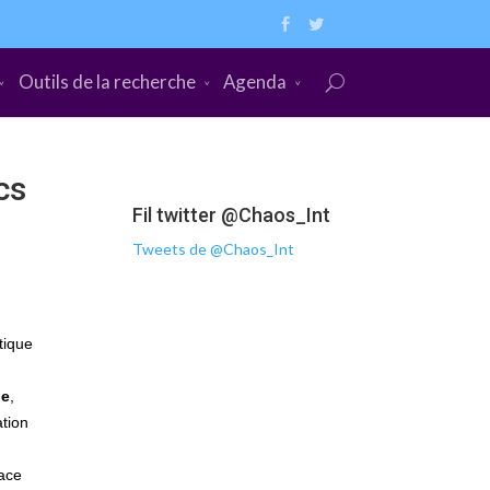
Outils de la recherche
Agenda
cs
Fil twitter @Chaos_Int
Tweets de @Chaos_Int
tique
n
he
,
tion
pace