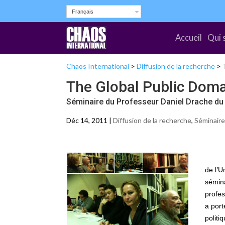
Français
Accueil
Qui 
Chaos International
>
Diffusion de la recherche
>
The Global Public Doma
Séminaire du Professeur Daniel Drache d
Déc 14, 2011 |
Diffusion de la recherche
,
Séminair
de l’U
sémina
profes
a port
politi