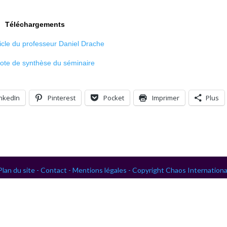
.
Téléchargements
ticle du professeur Daniel Drache
ote de synthèse du séminaire
inkedIn
Pinterest
Pocket
Imprimer
Plus
Plan du site -
Contact -
Mentions légales -
Copyright Chaos Internationa