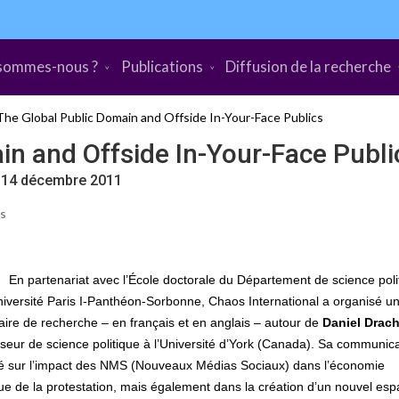
sommes-nous ?
Publications
Diffusion de la recherche
The Global Public Domain and Offside In-Your-Face Publics
in and Offside In-Your-Face Publi
u 14 décembre 2011
es
En partenariat avec l’École doctorale du Département de science poli
niversité Paris I-Panthéon-Sorbonne, Chaos International a organisé u
ire de recherche – en français et en anglais – autour de
Daniel Drac
seur de science politique à l’Université d’York (Canada). Sa communica
é sur l’impact des NMS (Nouveaux Médias Sociaux) dans l’économie
que de la protestation, mais également dans la création d’un nouvel es