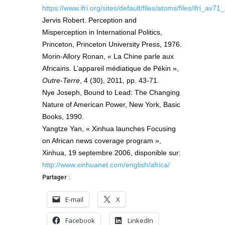
https://www.ifri.org/sites/default/files/atoms/files/ifri_a
Jervis Robert. Perception and
Misperception in International Politics,
Princeton, Princeton University Press, 1976.
Morin-Allory Ronan, « La Chine parle aux
Africains. L’appareil médiatique de Pékin »,
Outre-Terre
, 4 (30), 2011, pp. 43-71.
Nye Joseph, Bound to Lead: The Changing
Nature of American Power, New York, Basic
Books, 1990.
Yangtze Yan, « Xinhua launches Focusing
on African news coverage program »,
Xinhua, 19 septembre 2006, disponible sur:
http://www.xinhuanet.com/english/africa/
Partager :
E-mail
X
Facebook
LinkedIn