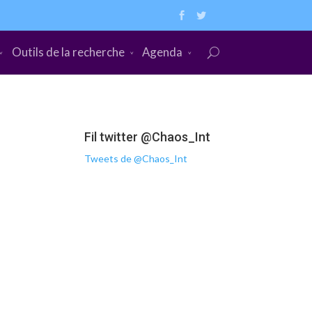
Outils de la recherche
Agenda
Fil twitter @Chaos_Int
Tweets de @Chaos_Int