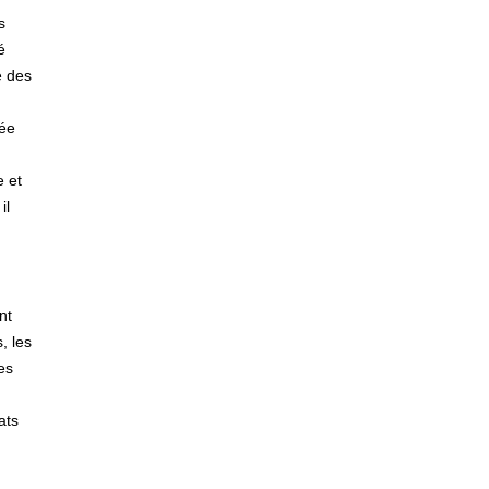
s
é
e des
sée
e et
il
nt
, les
es
ats