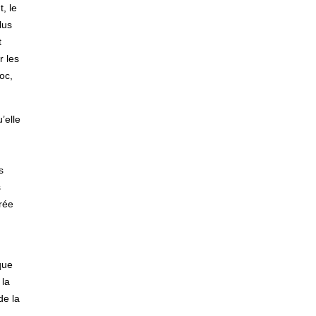
, le
lus
t
r les
oc,
’elle
s
s
érée
que
 la
de la