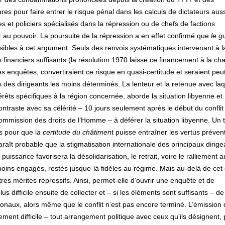
res pour faire entrer le risque pénal dans les calculs de dictateurs auss
s et policiers spécialisés dans la répression ou de chefs de factions
 au pouvoir. La poursuite de la répression a en effet confirmé que
le g
essibles à cet argument. Seuls des renvois systématiques intervenant à l
 financiers suffisants (la résolution 1970 laisse ce financement à la ch
es enquêtes, convertiraient ce risque en quasi-certitude et seraient peu
les des dirigeants les moins déterminés. La lenteur et la retenue avec laq
érêts spécifiques à la région concernée, aborde la situation libyenne et
) contraste avec sa célérité – 10 jours seulement après le début du conflit
ommission des droits de l’Homme – à déférer la situation libyenne. Un t
s pour que l
a certitude du châtimen
t puisse entraîner les vertus préven
paraît probable que la stigmatisation internationale des principaux dirige
issance favorisera la désolidarisation, le retrait, voire le ralliement a
moins engagés, restés jusque-là fidèles au régime. Mais au-delà de cet 
utres mérites répressifs. Ainsi, permet-elle d’ouvrir une enquête et de
us difficile ensuite de collecter et – si les éléments sont suffisants – de
ionaux, alors même que le conflit n’est pas encore terminé. L’émission
ment difficile – tout arrangement politique avec ceux qu’ils désignent,