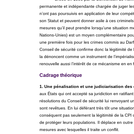
permanente et indépendante chargée de juger les 
n’ont pas poursuivis en application de leur compé
son Statut et peuvent donner asile à ces criminels, 
mesures qu’il peut prendre lorsqu’une situation men
Nations-Unies) est un moyen complémentaire pour l
une première fois pour les crimes commis au Darf
Conseil de sécurité confirme donc la légitimité de
la dénoncent comme un instrument de l’impérialisme
renouvelle aussi l’intérêt de ce mécanisme en en 
Cadrage théorique
1. Une pénalisation et une judiciarisation des 
aux États qui ont accepté sa juridiction en ratifian
résolutions du Conseil de sécurité lui renvoyant une
sont revêtues. En lui déférant très tôt une situatio
conséquent pas seulement la légitimité de la CPI c
de protéger leurs populations. Il déplace en outre l
mesures avec lesquelles il traite un conflit.