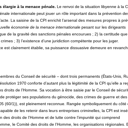
s élargie à la menace pénale.
Le renvoi de la situation libyenne à la 
nale internationale peut jouer un rôle important dans la prévention de
acte. La saisine de la CPI enrichit l’arsenal des mesures propres à pré
ouvelle é
conomie de la menace internationale
pesant sur les dirigeants
ergue de la gravité des sanctions pénales encourues ; 2) la certitude qu
rimes ; 3) l’existence d’une juridiction compétente pour les juger.
ce est clairement établie, sa puissance dissuasive demeure en revanc
membres du Conseil de sécurité – dont trois permanents (États-Unis, R
résolution 1970 conforte d’autant plus la légitimité de la CPI qu’elle a re
es droits de l’Homme. Sa vocation à être saisie par le Conseil de sécuri
té de protéger ses populations du génocide, des crimes de guerre et des
05 (60/1)), est pleinement reconnue. Rangée symboliquement du côté
pable de les retenir dans leurs entreprises criminelles, la CPI est ins
on des droits de l’Homme et de lutte contre l’impunité qui comprend
me, le Comité des droits de l’Homme, les organisations régionales. E