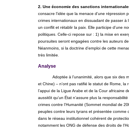
2. Une économie des sanctions internationale
consacre l’idée que la menace d’une répression pé
crimes internationaux en dissuadant de passer à l’
un conflit et rétablir la paix. Elle participe d’une n
politiques. Celle-ci repose sur : 1) la mise en ex
poursuites seront engagées contre les auteurs de c
Néanmoins, si la doctrine d’emploi de cette mena
très limitée.
Analyse
Adoptée à l’unanimité, alors que six des 
et Chine) – n’ont pas ratifié le statut de Rome, la 
l’appui de la Ligue Arabe et de la Cour africaine d
aussitôt qu’un État n’assure plus la responsabili
crimes contre l’Humanité (Sommet mondial de 20
peuples contre leurs tyrans et présentée comme ca
dans le réseau institutionnel cohérent de protecti
notamment les ONG de défense des droits de l’Hom