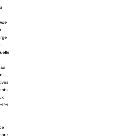
i
uide
a
arge
t-
uelle
 au
el
tives
ants
ux
effet
 de
 pour