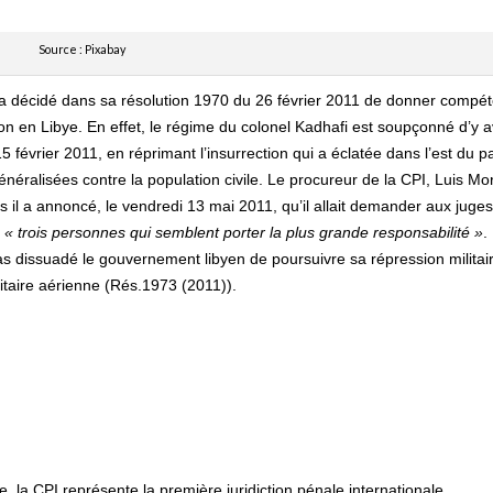
Source : Pixabay
 a décidé dans sa résolution 1970 du 26 février 2011 de donner compé
ion en Libye. En effet, le régime du colonel Kadhafi est soupçonné d’y a
 février 2011, en réprimant l’insurrection qui a éclatée dans l’est du p
néralisées contre la population civile. Le procureur de la CPI, Luis Mo
il a annoncé, le vendredi 13 mai 2011, qu’il allait demander aux juge
e
« trois personnes qui semblent porter la plus grande responsabilité »
.
as dissuadé le gouvernement libyen de poursuivre sa répression militair
litaire aérienne (Rés.1973 (2011)).
la CPI représente la première juridiction pénale internationale