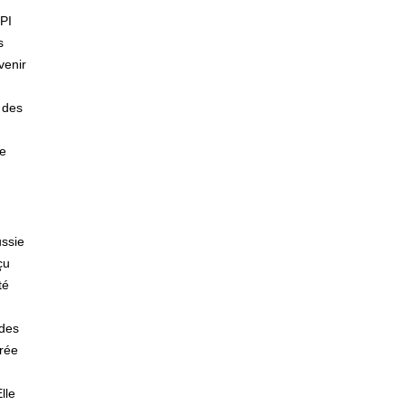
CPI
s
venir
e des
he
ussie
çu
té
 des
érée
lle