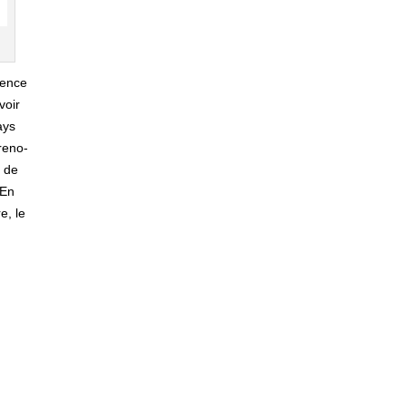
tence
voir
ays
reno-
s de
 En
e, le