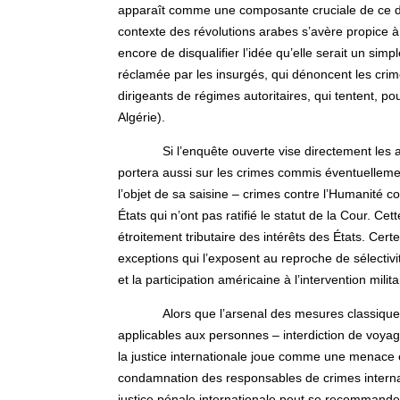
apparaît comme une composante cruciale de ce dern
contexte des révolutions arabes s’avère propice à 
encore de disqualifier l’idée qu’elle serait un sim
réclamée par les insurgés, qui dénoncent les crim
dirigeants de régimes autoritaires, qui tentent, p
Algérie).
Si l’enquête ouverte vise directement les a
portera aussi sur les crimes commis éventuellement
l’objet de sa saisine – crimes contre l’Humanité c
États qui n’ont pas ratifié le statut de la Cour. C
étroitement tributaire des intérêts des États. Cert
exceptions qui l’exposent au reproche de sélectivit
et la participation américaine à l’intervention mili
Alors que l’arsenal des mesures classiques
applicables aux personnes – interdiction de voyag
la justice internationale joue comme une menace et a
condamnation des responsables de crimes internati
justice pénale internationale peut se recommand