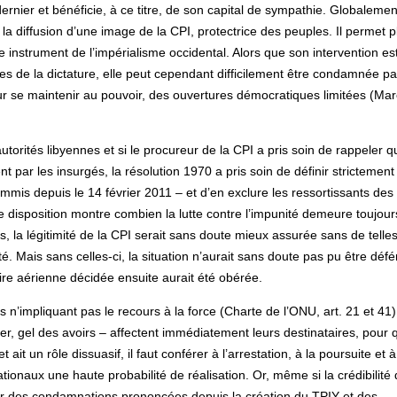
ier et bénéficie, à ce titre, de son capital de sympathie. Globalement
la diffusion d’une image de la CPI, protectrice des peuples. Il permet p
ple instrument de l’impérialisme occidental. Alors que son intervention es
es de la dictature, elle peut cependant difficilement être condamnée pa
our se maintenir au pouvoir, des ouvertures démocratiques limitées (Mar
utorités libyennes et si le procureur de la CPI a pris soin de rappeler qu
 par les insurgés, la résolution 1970 a pris soin de définir strictement
ommis depuis le 14 février 2011 – et d’en exclure les ressortissants des
ette disposition montre combien la lutte contre l’impunité demeure toujour
es, la légitimité de la CPI serait sans doute mieux assurée sans de telle
é. Mais sans celles-ci, la situation n’aurait sans doute pas pu être déf
taire aérienne décidée ensuite aurait été obérée.
 n’impliquant pas le recours à la force (Charte de l’ONU, art. 21 et 41)
er, gel des avoirs – affectent immédiatement leurs destinataires, pour 
it un rôle dissuasif, il faut conférer à l’arrestation, à la poursuite et à
onaux une haute probabilité de réalisation. Or, même si la crédibilité 
er des condamnations prononcées depuis la création du TPIY et des