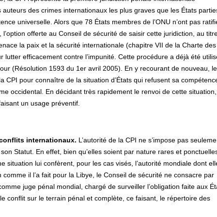
auteurs des crimes internationaux les plus graves que les États partie
tence universelle. Alors que 78 États membres de l’ONU n’ont pas ratifi
l’option offerte au Conseil de sécurité de saisir cette juridiction, au titr
ace la paix et la sécurité internationale (chapitre VII de la Charte des
utter efficacement contre l’impunité. Cette procédure a déjà été utili
our (Résolution 1593 du 1er avril 2005). En y recourant de nouveau, le
 la CPI pour connaître de la situation d’États qui refusent sa compétenc
 occidental. En décidant très rapidement le renvoi de cette situation, 
faisant un usage préventif.
conflits internationaux.
L’autorité de la CPI ne s’impose pas seuleme
t son Statut. En effet, bien qu’elles soient par nature rares et ponctuelles
 situation lui confèrent, pour les cas visés, l’autorité mondiale dont ell
n comme il l’a fait pour la Libye, le Conseil de sécurité ne consacre par
omme juge pénal mondial, chargé de surveiller l’obligation faite aux Ét
e conflit sur le terrain pénal et complète, ce faisant, le répertoire des