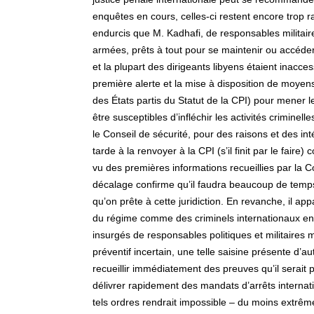
enquêtes en cours, celles-ci restent encore trop ra
endurcis que M. Kadhafi, de responsables militaire
armées, prêts à tout pour se maintenir ou accéder
et la plupart des dirigeants libyens étaient inacc
première alerte et la mise à disposition de moyens
des États partis du Statut de la CPI) pour mener l
être susceptibles d’infléchir les activités criminel
le Conseil de sécurité, pour des raisons et des int
tarde à la renvoyer à la CPI (s’il finit par le faire
vu des premières informations recueillies par la C
décalage confirme qu’il faudra beaucoup de temp
qu’on prête à cette juridiction. En revanche, il ap
du régime comme des criminels internationaux en pu
insurgés de responsables politiques et militaires 
préventif incertain, une telle saisine présente d’a
recueillir immédiatement des preuves qu’il serait pl
délivrer rapidement des mandats d’arrêts internat
tels ordres rendrait impossible – du moins extrême