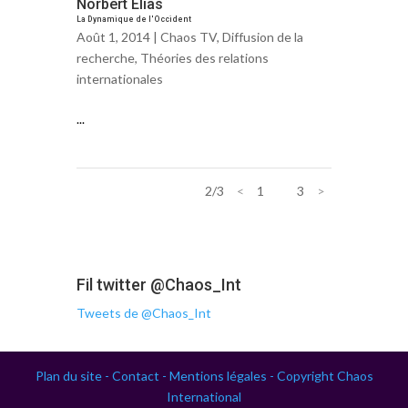
Norbert Elias
La Dynamique de l'Occident
Août 1, 2014 |
Chaos TV
,
Diffusion de la
recherche
,
Théories des relations
internationales
...
2/3
<
1
2
3
>
Fil twitter @Chaos_Int
Tweets de @Chaos_Int
Plan du site -
Contact -
Mentions légales -
Copyright Chaos
International