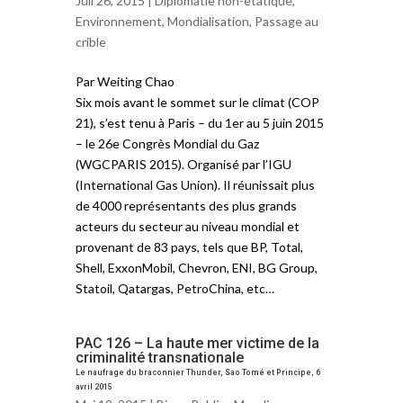
Juil 26, 2015 |
Diplomatie non-étatique
,
Environnement
,
Mondialisation
,
Passage au
crible
Par Weiting Chao
Six mois avant le sommet sur le climat (COP
21), s’est tenu à Paris – du 1er au 5 juin 2015
– le 26e Congrès Mondial du Gaz
(WGCPARIS 2015). Organisé par l’IGU
(International Gas Union). Il réunissait plus
de 4000 représentants des plus grands
acteurs du secteur au niveau mondial et
provenant de 83 pays, tels que BP, Total,
Shell, ExxonMobil, Chevron, ENI, BG Group,
Statoil, Qatargas, PetroChina, etc…
PAC 126 – La haute mer victime de la
criminalité transnationale
Le naufrage du braconnier Thunder, Sao Tomé et Principe, 6
avril 2015