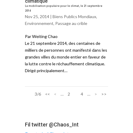
climatique
La mobilisation populaire pour le climat, le 21 septembre
2014
Nov 25, 2014 |
Biens Publics Mondiaux
,
Environnement
,
Passage au crible
Par Weiting Chao
Le 21 septembre 2014, des centaines de
milliers de personnes ont manifesté dans les
grandes villes du monde entier en faveur de
la lutte contre le réchauffement climatique.
Dirigé principalement…
3/6
<<
<
…
2
3
4
…
>
>>
Fil twitter @Chaos_Int