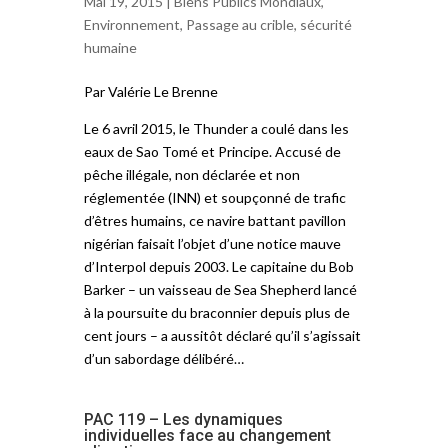
Mai 19, 2015 |
Biens Publics Mondiaux
,
Environnement
,
Passage au crible
,
sécurité
humaine
Par Valérie Le Brenne
Le 6 avril 2015, le Thunder a coulé dans les
eaux de Sao Tomé et Principe. Accusé de
pêche illégale, non déclarée et non
réglementée (INN) et soupçonné de trafic
d’êtres humains, ce navire battant pavillon
nigérian faisait l’objet d’une notice mauve
d’Interpol depuis 2003. Le capitaine du Bob
Barker – un vaisseau de Sea Shepherd lancé
à la poursuite du braconnier depuis plus de
cent jours – a aussitôt déclaré qu’il s’agissait
d’un sabordage délibéré…
PAC 119 – Les dynamiques
individuelles face au changement