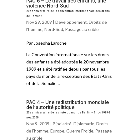
PAC 6 – Le travail des enfants, une
violence Nord-Sud
20e anniversaire de la convention internationale des droits
de l’enfant
Nov 29, 2009 |
Développement
,
Droits de
l'homme
,
Nord-Sud
,
Passage au crible
Par Josepha Laroche
La Convention internationale sur les droits
des enfants a été adoptée le 20 novembre
1989 et a été ratifiée depuis par tous les
pays du monde, à l’exception des États-Unis
et de la Somalie…
PAC 4 – Une redistribution mondiale
de l’autorité politique
20e anniversaire de la chute du mur de Berlin – 9 nov. 1989-9
nov. 2009
Nov 9, 2009 |
Bipolarité
,
Diplomatie
,
Droits
de l'homme
,
Europe
,
Guerre Froide
,
Passage
au crible