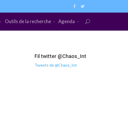
Outils de la recherche
Agenda
Fil twitter @Chaos_Int
Tweets de @Chaos_Int