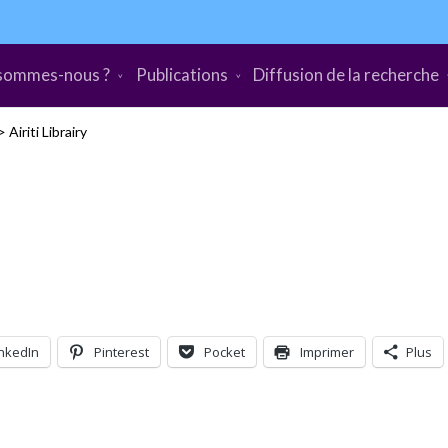
sommes-nous ?
Publications
Diffusion de la recherche
>
Airiti Librairy
inkedIn
Pinterest
Pocket
Imprimer
Plus