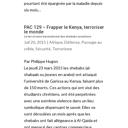
pourtant été épargnée par la maladie depuis
six mois…
PAC 129 – Frapper le Kenya, terroriser
le monde
Le terrorisme transnational des shebabs somaliens
Juil 20, 2015 |
Afrique
,
Défense
,
Passage au
crible
,
Sécurité
,
Terrorisme
Par Philippe Hugon
Le jeudi 23 mars 2015 les shebabs (al-
shabaab ou jeunes en arabe) ont attaqué
l’université de Garissa au Kenya, faisant plus
de 150 morts. Ces actions qui ont visé des
étudiants chrétiens, ont été perpétrées
avec une extrême violence dans un lieu
symbolique dispensant le savoir. Elles se
sont déroulées un mois après que les
shebabs ont fait allégeance à Al-Qaïda et
ont menacé des centres commerciaux