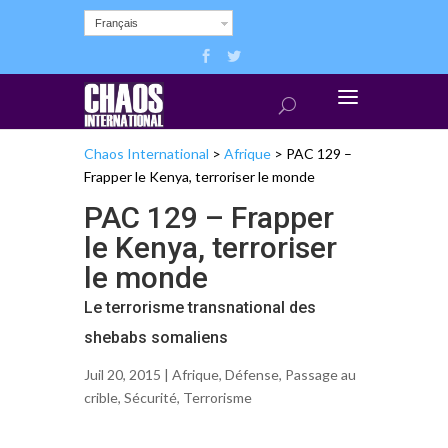
Français
Chaos International
>
Afrique
>
PAC 129 –
Frapper le Kenya, terroriser le monde
PAC 129 – Frapper
le Kenya, terroriser
le monde
Le terrorisme transnational des
shebabs somaliens
Juil 20, 2015 |
Afrique
,
Défense
,
Passage au
crible
,
Sécurité
,
Terrorisme