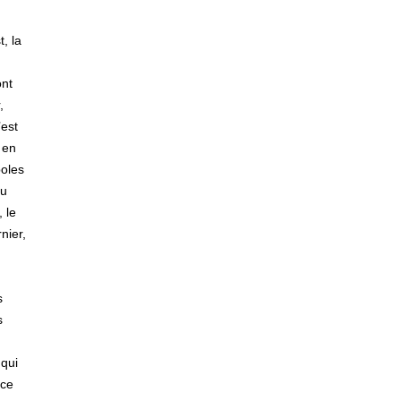
, la
ont
,
’est
 en
poles
du
 le
nier,
s
s
 qui
 ce