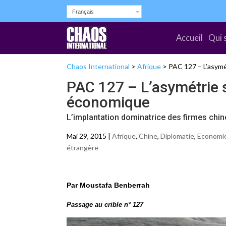
Français
Accueil
Qui 
Chaos International
>
Afrique
>
PAC 127 – L’asymé
PAC 127 – L’asymétrie 
économique
L’implantation dominatrice des firmes chin
Mai 29, 2015 |
Afrique
,
Chine
,
Diplomatie
,
Economie
étrangère
Par Moustafa Benberrah
Passage au crible n° 127