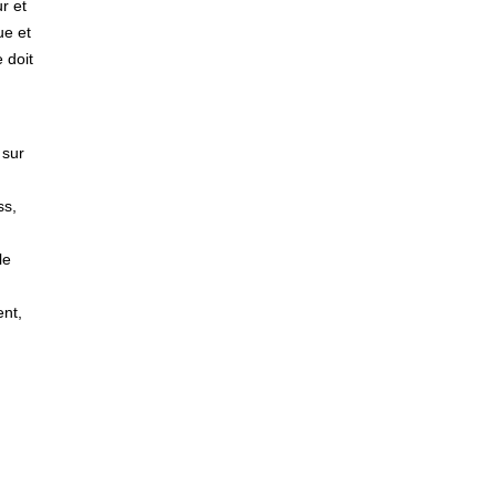
r et
ue et
 doit
 sur
ss,
le
ent,