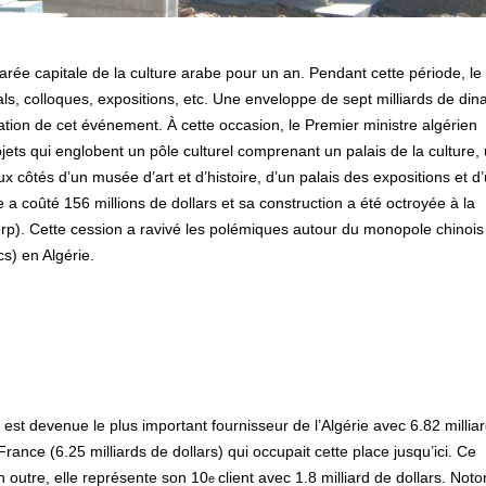
larée capitale de la culture arabe pour un an. Pendant cette période, le
als, colloques, expositions, etc. Une enveloppe de sept milliards de din
sation de cet événement. À cette occasion, le Premier ministre algérien
jets qui englobent un pôle culturel comprenant un palais de la culture,
x côtés d’un musée d’art et d’histoire, d’un palais des expositions et d
 a coûté 156 millions de dollars et sa construction a été octroyée à la
p). Cette cession a ravivé les polémiques autour du monopole chinois
s) en Algérie.
st devenue le plus important fournisseur de l’Algérie avec 6.82 millia
rance (6.25 milliards de dollars) qui occupait cette place jusqu’ici. Ce
En outre, elle représente son 10
client avec 1.8 milliard de dollars. Noto
e