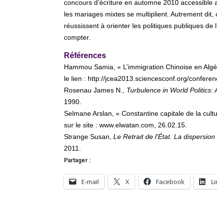
concours d’écriture en automne 2010 accessible au 
les mariages mixtes se multiplient. Autrement dit,
réussissent à orienter les politiques publiques de 
compter.
Références
Hammou Samia, « L’immigration Chinoise en Algér
le lien : http://jcea2013.sciencesconf.org/conf
Rosenau James N.,
Turbulence in World Politics:
1990.
Selmane Arslan, « Constantine capitale de la cult
sur le site : www.elwatan.com, 26.02.15.
Strange Susan,
Le Retrait de l’État. La dispersi
2011.
Partager :
E-mail
X
Facebook
L