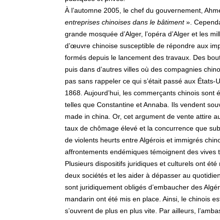
À l’automne 2005, le chef du gouvernement, Ahmed
entreprises chinoises dans le bâtiment
». Cependan
grande mosquée d’Alger, l’opéra d’Alger et les mil
d’œuvre chinoise susceptible de répondre aux impé
formés depuis le lancement des travaux. Des bouti
puis dans d’autres villes où des compagnies chin
pas sans rappeler ce qui s’était passé aux États-U
1868. Aujourd’hui, les commerçants chinois sont 
telles que Constantine et Annaba. Ils vendent souv
made in china. Or, cet argument de vente attire au
taux de chômage élevé et la concurrence que subiss
de violents heurts entre Algérois et immigrés chino
affrontements endémiques témoignent des vives t
Plusieurs dispositifs juridiques et culturels ont ét
deux sociétés et les aider à dépasser au quotidien
sont juridiquement obligés d’embaucher des Algér
mandarin ont été mis en place. Ainsi, le chinois es
s’ouvrent de plus en plus vite. Par ailleurs, l’am