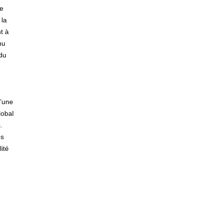
de
 la
t à
nu
 du
d’une
lobal
.
es
ité