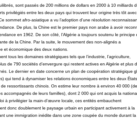
ibrés, sont passés de 200 millions de dollars en 2000 à 10 milliards 
ts privilégiés entre les deux pays qui trouvent leur origine très tôt avec
e sommet afro-asiatique a vu l’adoption d’une résolution reconnaissan
dépendance. De plus, la Chine est le premier pays non arabe à avoir recon
ndance en 1962. De son côté, l’Algérie a toujours soutenu le principe
ante de la Chine. Par la suite, le mouvement des non-alignés a
ue et économique des deux nations.
ent tous les domaines stratégiques tels que l’industrie, l’agriculture,
 plus de 790 sociétés d’envergure qui restent actives en Algérie et plus 
gnés. Le dernier en date concerne un plan de coopération stratégique g
rs) qui tend à dynamiser les relations économiques entre les deux États
ers de ressortissants chinois. On estime leur nombre à environ 40 000 (d
ses accompagnés de leurs familles), dont 2 000 qui ont acquis la national
 loi à privilégier la main-d’œuvre locale, ces entités embauchent
ent donc doublement le paysage urbain en participant activement à la
uisant une immigration inédite dans une zone coupée du monde durant la