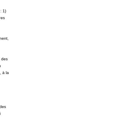
: 1)
res
ment,
e des
n
, à la
 des
i