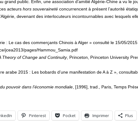
grand public. Enfin, une association d’amitié Algérie-Chine a vu le jou
 ces acteurs
hors souveraineté
concurrencent à présent l’autorité étatiq
l’Algérie, devenant des interlocuteurs incontournables avec lesquels elle
ie : Le cas des commerçants Chinois à Alger » consulté le 15/05/2015
erence/jcea2013/pages/Hammou_Samia.pdf
 A Theory of Change and Continuity
, Princeton, Princeton University Pre
ure arabe 2015 : Les bobards d’une manifestation de A à Z », consultab
on du pouvoir dans l’économie mondiale
, [1996], trad., Paris, Temps Prés
inkedIn
Pinterest
Pocket
Imprimer
Plus