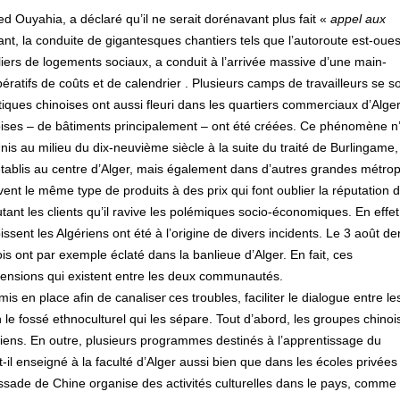
 Ouyahia, a déclaré qu’il ne serait dorénavant plus fait «
appel aux
t, la conduite de gigantesques chantiers tels que l’autoroute est-ouest
liers de logements sociaux, a conduit à l’arrivée massive d’une main-
ratifs de coûts et de calendrier . Plusieurs camps de travailleurs se s
ques chinoises ont aussi fleuri dans les quartiers commerciaux d’Alger
oises – de bâtiments principalement – ont été créées. Ce phénomène n
nis au milieu du dix-neuvième siècle à la suite du traité de Burlingame,
établis au centre d’Alger, mais également dans d’autres grandes métro
ent le même type de produits à des prix qui font oublier la réputation 
tant les clients qu’il ravive les polémiques socio-économiques. En effet,
ent les Algériens ont été à l’origine de divers incidents. Le 3 août der
is ont par exemple éclaté dans la banlieue d’Alger. En fait, ces
ensions qui existent entre les deux communautés.
r
é mis en place afin de canalise
ces troubles, faciliter le dialogue entre le
 le fossé ethnoculturel qui les sépare. Tout d’abord, les groupes chinoi
iens. En outre, plusieurs programmes destinés à l’apprentissage du
t-il enseigné à la faculté d’Alger aussi bien que dans les écoles privées
bassade de Chine organise des activités culturelles dans le pays, comme