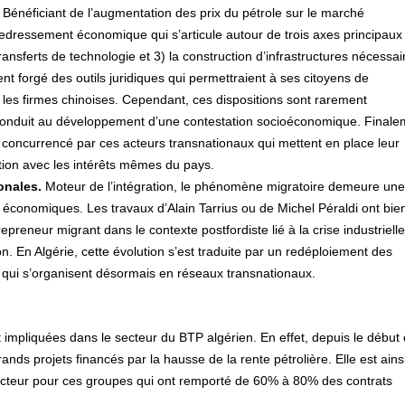
Bénéficiant de l’augmentation des prix du pétrole sur le marché
 redressement économique qui s’articule autour de trois axes principaux 
transferts de technologie et 3) la construction d’infrastructures nécessai
t forgé des outils juridiques qui permettraient à ses citoyens de
les firmes chinoises. Cependant, ces dispositions sont rarement
n conduit au développement d’une contestation socioéconomique. Finale
 concurrencé par ces acteurs transnationaux qui mettent en place leur
ion avec les intérêts mêmes du pays.
onales.
Moteur de l’intégration, le phénomène migratoire demeure un
conomiques. Les travaux d’Alain Tarrius ou de Michel Péraldi ont bie
preneur migrant dans le contexte postfordiste lié à la crise industrielle
. En Algérie, cette évolution s’est traduite par un redéploiement des
 qui s’organisent désormais en réseaux transnationaux.
t impliquées dans le secteur du BTP algérien. En effet, depuis le début
rands projets financés par la hausse de la rente pétrolière. Elle est ains
secteur pour ces groupes qui ont remporté de 60% à 80% des contrats