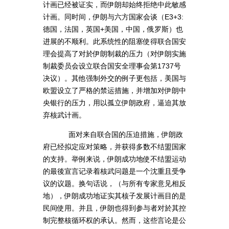
计画已经被证实，而伊朗却始终拒绝中此敏感
计画。同时间，伊朗与六方国家会谈（E3+3:
德国，法国，英国+美国，中国，俄罗斯）也
进展的不顺利。此系统性的阻塞使得联合国安
理会提高了对於伊朗制裁的压力（对伊朗实施
制裁委员会设立联合国安全理事会第1737号
决议）。其他强制外交的例子更包括，美国与
欧盟设立了严格的禁运措施，并增加对伊朗中
央银行的压力，用以孤立伊朗政府，逼迫其放
弃核武计画。
面对来自联合国的压迫措施，伊朗政
府已经拟定应对策略，并获得多数不结盟国家
的支持。举例来说，伊朗成功地使不结盟运动
的最後宣言记录着核武问题是一个沈重且受争
议的议题。换句话说，（与所有专家意见相反
地），伊朗成功地证实其核子发展计画目的是
民间使用。并且，伊朗也得到参与者对於其控
制完整核循环权的承认。然而，这些言论是公