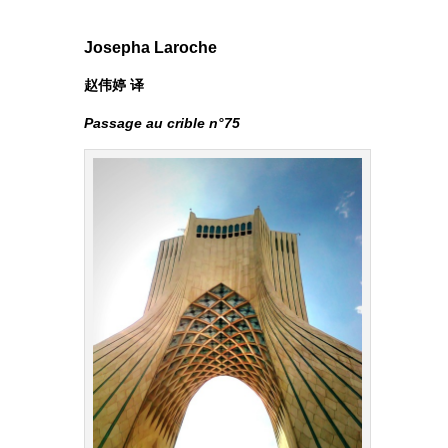
Josepha Laroche
赵伟婷 译
Passage au crible n°75