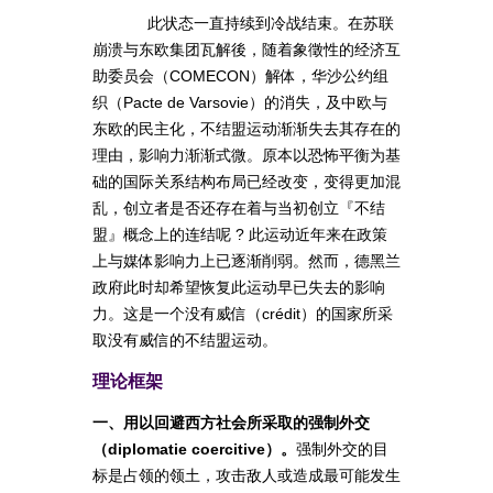
此状态一直持续到冷战结束。在苏联
崩溃与东欧集团瓦解後，随着象徵性的经济互
助委员会（COMECON）解体，华沙公约组
织（Pacte de Varsovie）的消失，及中欧与
东欧的民主化，不结盟运动渐渐失去其存在的
理由，影响力渐渐式微。原本以恐怖平衡为基
础的国际关系结构布局已经改变，变得更加混
乱，创立者是否还存在着与当初创立『不结
盟』概念上的连结呢 ? 此运动近年来在政策
上与媒体影响力上已逐渐削弱。然而，德黑兰
政府此时却希望恢复此运动早已失去的影响
力。这是一个没有威信（crédit）的国家所采
取没有威信的不结盟运动。
理论框架
一、用以回避西方社会所采取的强制外交
（diplomatie coercitive）。
强制外交的目
标是占领的领土，攻击敌人或造成最可能发生