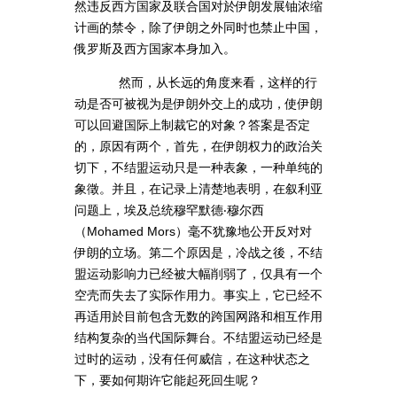
然违反西方国家及联合国对於伊朗发展铀浓缩
计画的禁令，除了伊朗之外同时也禁止中国，
俄罗斯及西方国家本身加入。
然而，从长远的角度来看，这样的行
动是否可被视为是伊朗外交上的成功，使伊朗
可以回避国际上制裁它的对象？答案是否定
的，原因有两个，首先，在伊朗权力的政治关
切下，不结盟运动只是一种表象，一种单纯的
象徵。并且，在记录上清楚地表明，在叙利亚
问题上，埃及总统穆罕默德‧穆尔西
（Mohamed Mors）毫不犹豫地公开反对对
伊朗的立场。第二个原因是，冷战之後，不结
盟运动影响力已经被大幅削弱了，仅具有一个
空壳而失去了实际作用力。事实上，它已经不
再适用於目前包含无数的跨国网路和相互作用
结构复杂的当代国际舞台。不结盟运动已经是
过时的运动，没有任何威信，在这种状态之
下，要如何期许它能起死回生呢？