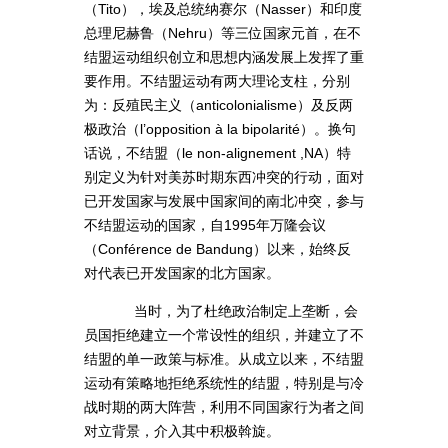
（Tito），埃及总统纳赛尔（Nasser）和印度
总理尼赫鲁（Nehru）等三位国家元首，在不
结盟运动组织创立和思想内涵发展上发挥了重
要作用。不结盟运动有两大理论支柱，分别
为：反殖民主义（anticolonialisme）及反两
极政治（l’opposition à la bipolarité）。换句
话说，不结盟（le non-alignement ,NA）特
别定义为针对美苏时期东西冲突的行动，面对
已开发国家与发展中国家间的南北冲突，参与
不结盟运动的国家，自1995年万隆会议
（Conférence de Bandung）以来，始终反
对代表已开发国家的北方国家。
当时，为了杜绝政治制定上垄断，会
员国拒绝建立一个常设性的组织，并建立了不
结盟的单一政策与标准。从成立以来，不结盟
运动有策略地拒绝系统性的结盟，特别是与冷
战时期的两大阵营，利用不同国家行为者之间
对立背景，介入其中积极斡旋。