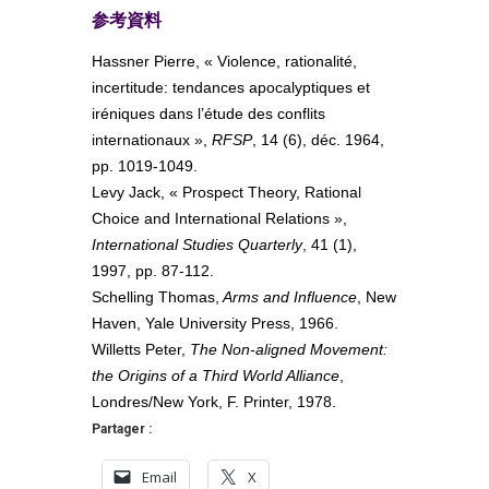
参考資料
Hassner Pierre, « Violence, rationalité,
incertitude: tendances apocalyptiques et
iréniques dans l’étude des conflits
internationaux »,
RFSP
, 14 (6), déc. 1964,
pp. 1019-1049.
Levy Jack, « Prospect Theory, Rational
Choice and International Relations »,
International Studies Quarterly
, 41 (1),
1997, pp. 87-112.
Schelling Thomas,
Arms and Influence
, New
Haven, Yale University Press, 1966.
Willetts Peter,
The Non-aligned Movement:
the Origins of a Third World Alliance
,
Londres/New York, F. Printer, 1978.
Partager :
Email
X