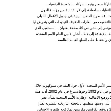
Conference on Sustainable Deve) الذي جمع الحدث أكثر من 000 40 مشاركا – من بينهم الشركات المتعددة الجنسيات،
المزارعين، السكان الأصليين، المجتمعات المحلية، المنظمات غير الحكومية، العلماء والنقابات – اضافة إلى قرابة 130 من رؤساء الدول
 . توج هذا الاجتماع مرحلة طويلة من المفاوضات التي بدأت في 2010، حيث أعاد طرح القضايا البيئية في جدول الأعمال الدولي
التخفيف من الغازات الدفيئة، التهديدات التي يتعرض لها
التنوع البيولوجي إضافة إلى إزالة الغابات والتوسع الحضري العشوائي. وقد أدى هذا المؤتمر إلى نشر نص 49 صفحة بعنوان – المستقبل الذي
نظر والتزامات – حوالي 700 – الأطراف الموقعة. بالإضافة إلى ذلك، أشار الأمين العام للأمم المتحدة
ي والحفاظ على السلع العامة العالمية.
مر الأمم المتحدة الأول حول البيئة في ستوكهولم خلال
فترة 05-16 يونيو 1972. تواصلت هذه العملية المعيارية في نيروبي في عام 1982، ريو في عام 1992 وجوهانسبرغ في عام 2002. أدت هذه
الاجتماعات المتسمة بتباين النتائج إلى إنشاء برنامج الأمم المتحدة للبيئة في عام 1972 ووضع الاتفاقية الإطارية للأمم المتحدة بشأن تغير
ناخ عشرين عاما بعد ذلك. نذكر في هذا الصدد إنجازات قمة الأرض في عام 1992، التي وصفها منظميها باللحظة التاريخية للبشرية نظرا
لدورها في التوعية بالأخطار التي تهدد البيئة. يعبر كل من اعتماد جدول أعمال القرن 21 وتوقيع اتفاقيتين ملزمتين لمكافحة ظاهرة الاحتباس