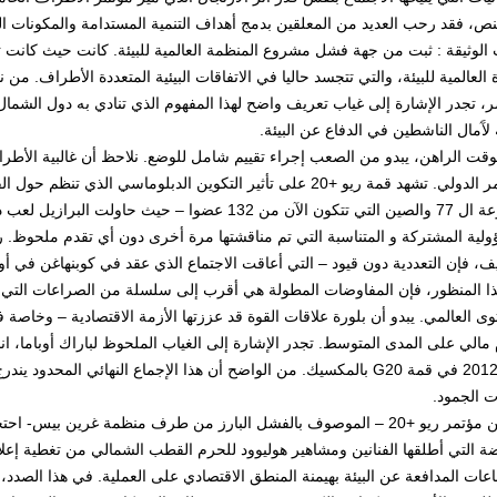
ص، فقد رحب العديد من المعلقين بدمج أهداف التنمية المستدامة والمكونات البيئ
الوثيقة : ثبت من جهة فشل مشروع المنظمة العالمية للبيئة. كانت حيث كانت ته
ة العالمية للبيئة، والتي تتجسد حاليا في الاتفاقات البيئية المتعددة الأطراف. من
، تجدر الإشارة إلى غياب تعريف واضح لهذا المفهوم الذي تنادي به دول الشمال
لآَمال الناشطين في الدفاع عن البيئة.
وقت الراهن، يبدو من الصعب إجراء تقييم شامل للوضع. نلاحظ أن غالبية الأط
المؤتمر الدولي. تشهد قمة ريو +20 على تأثير التكوين الدبلوماسي 
مجموعة ال 77 والصين التي تتكون الآن من 132 عضوا – 
ولية المشتركة و المتناسبة التي تم مناقشتها مرة أخرى دون أي تقدم ملحوظ.
ا المنظور، فإن المفاوضات المطولة هي أقرب إلى سلسلة من الصراعات التي 
ى العالمي. يبدو أن بلورة علاقات القوة قد عززتها الأزمة الاقتصادية – وخاصة
يونيو 2012 في قمة G20 بالمكسيك. من الواضح أن هذا الإجماع النهائي 
ت الجمود.
نتج عن مؤتمر ريو +20 – الموصوف بالفشل البارز من طرف منظمة غرين 
ضة التي أطلقها الفنانين ومشاهير هوليوود للحرم القطب الشمالي من تغطية إع
اعات المدافعة عن البيئة بهيمنة المنطق الاقتصادي على العملية. في هذا الصد