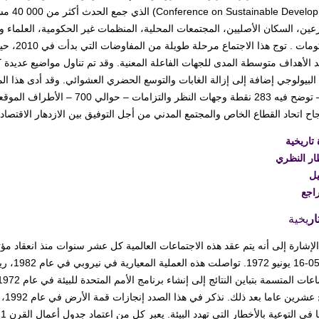
lopment
والحكومات
 الأهداف متوسطة المدى للجهات الفاعلة المعنية. وقد تم تناول مواضيع عديدة ك
نريد – توضح فيه 283 نقطة وجهات ال
اح اتحاد القطاع الخاص والمجتمع المدني من أجل التوفيق بين الازدهار الاقتصاد
 تاريخية
ار النظري
يل
اجع
ار
يخية
لإشارة إلى أنه يتم عقد هذه الاجتماعات العالمية كل عشر سنوات منذ انعقاد مؤت
الم