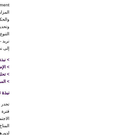
وتحديد
إلى نج
>
نبذة
>
الإط
>
تحل
>
المر
نبذة ت
تجدر ا