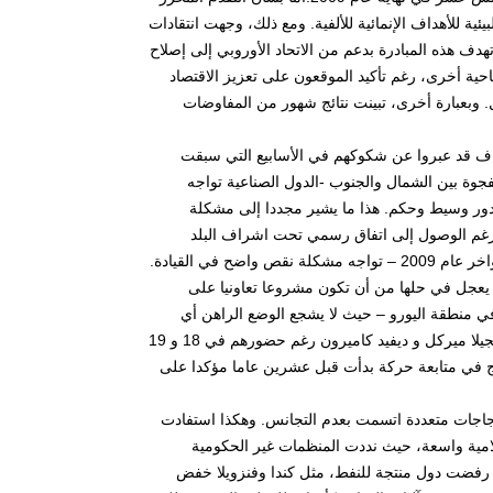
ية للأهداف الإنمائية للألفية. ومع ذلك، وجهت انتقادات
دف هذه المبادرة بدعم من الاتحاد الأوروبي إلى إصلاح
 ناحية أخرى، رغم تأكيد الموقعون على تعزيز الاقتصاد
. وبعبارة أخرى، تبينت نتائج شهور من المفاوضات
راف قد عبروا عن شكوكهم في الأسابيع التي سبقت
الذي تنظم حول الفجوة بين الشمال والجنوب -الدول الصناعية تواجه
حيث حاولت البرازيل لعب دور وسيط وحكم. هذا ما يشير مجددا إلى مشكلة
 رغم الوصول إلى اتفاق رسمي تحت اشراف البلد
المضيف، فإن التعددية دون قيود – التي أعاقت الاجتماع الذي عقد في كوبنهاغن في أواخر عام 2009 – تواجه مشكلة نقص واضح في القيادة.
يعجل في حلها من أن تكون مشروعا تعاونيا على
 في منطقة اليورو – حيث لا يشجع الوضع الراهن أي
التزام مالي على المدى المتوسط. تجدر الإشارة إلى الغياب الملحوظ لباراك أوباما، انجيلا ميركل و ديفيد كاميرون رغم حضورهم في 18 و 19
المحدود يندرج في متابعة حركة بدأت قبل عشرين عاما مؤكدا على
بيس- احتجاجات متعددة اتسمت بعدم التجانس. وهكذا استفادت
لامية واسعة، حيث نددت المنظمات غير الحكومية
د، رفضت دول منتجة للنفط، مثل كندا وفنزويلا خفض