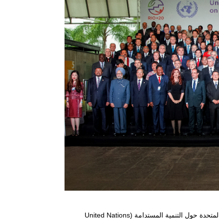
استضافت العاصمة البرازيلية ريو دي جانيرو من 20 إلى 22 يونيو 2012 مؤتمر الأمم المتحدة حول التنمية المستدامة (United Nations