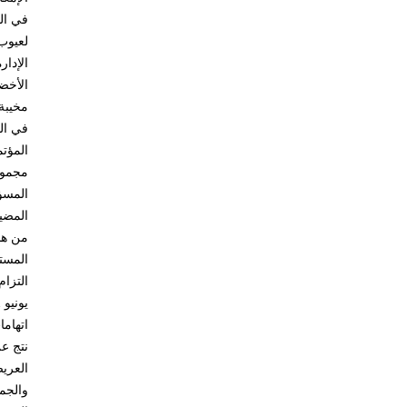
في الن
لعيوب 
الإدار
الأخضر
مخيبة 
في ال
المسؤ
من هذ
المستو
اتهاما
العري
والجم