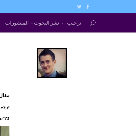
ترحيب
نشر البحوث
المنشورات
مقال: كل
ترجمة: مص
 n°71