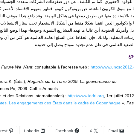
 للوقود الأحفوري. كما تم الكشف عن دور ضغوطات الشركات متعددة الجنسيات في 
ا مع سوق الكربون الناشئة عن بروتوكول كيوتو. فظهر مفهوم الاقتصاد الأخضر
مية بالاستفادة منها عن طريق دمجها في هياكل الهيمنة. وقد دافع هذا الموقف 
ا والاكوادور الذين انتقدا شكلا مقنعا من أشكال الاستعمار تحت ستار الانشغالا
يل وأمريكا الجنوبية أين غالبا ما تهدد المشاريع التنموية وجودها- بهذا الوضع ا
سات المحلية. ولذلك، فإن الحفاظ على السلع العامة العالمية هو أكثر من أي و
لصعيد العالمي في ظل عدم تجديد نموذج وصل إلى حدوده.
جع
 Future We Want
, consultable à l’adresse web :
http://www.uncsd2012.
dra K. (Éds.),
Regards sur la Terre 2009. La gouvernance du
nces Po, 2009. Coll. « Annuels ».
 et des Relations Internationales) :
http://www.iddri.org
, 1er juillet 2012
aintes. Les engagements des États dans le cadre de Copenhague
»,
Pas
erest
LinkedIn
Facebook
X
Email