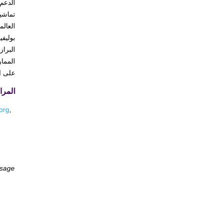
الدعم
تماشي
العال
بوليفي
البراز
الممار
على ا
المرا
org
,
sage