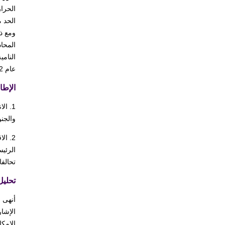
الحد م
المحا
عام 1992.
الإطا
1. ا
والجنو
2. ا
الرئيس
تحالف
تحليل
أنهى 