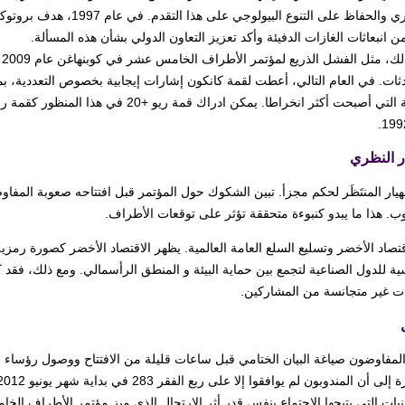
ن انبعاثات الغازات الدفيئة وأكد تعزيز التعاون الدولي بشأن هذه المسألة.
و
دثات. في العام التالي، أعطت لقمة كانكون إشارات إيجابية بخصوص التعددية، 
النامية التي أصبحت أكثر انخراطا. يمكن ا
ر النظري
لانهيار المنتَظَر لحكم مجزأ. تبين الشكوك حول المؤتمر قبل افتتاحه صعوبة ال
ب. هذا ما يبدو كنبوءة متحققة تؤثر على توقعات الأطراف.
لاقتصاد الأخضر وتسليع السلع العامة العالمية. يظهر الاقتصاد الأخضر كصورة رمزي
ية للدول الصناعية لتجمع بين حماية البيئة و المنطق الرأسمالي. ومع ذلك، فقد
ات غير متجانسة من المشاركين.
المفاوضون صياغة البيان الختامي قبل ساعات قليلة من الافتتاح ووصول رؤساء ا