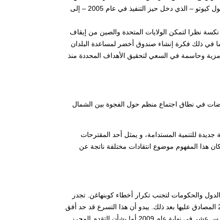
الحراري والحفاظ على التنوع البيولوجي على هذا التقدم. في عام 1997، هدف بروتوكول كيوتو – الذي دخل حيز التنفيذ في عام 2005 – إلى
مع ذلك، مثل الفشل الذريع لمؤتمر الأطراف الخامس عشر في كوبنهاغن عام 2009 نكسة نظرا لتمكن الولايات المتحدة والصين من إيقاف
بما في ذلك فكرة إنشاء صندوق أخضر لمساعدة البلدان
دراك قمة ريو +20 في هذا المنظور كقمة رمزية وحاسمة في السعي لتحقيق الأهداف المحددة منذ
مفاوضات في نطاق اجتماع منظم حول الفجوة بين الشمال
ة جديدة للتنمية المستدامة، و يمثل أحد المقترحات
 كان هذا المفهوم موضوع انتقادات مختلفة ناتجة عن
لدول والحكومات لتجنب تكرار أخطاء كوبنهاغن. تجدر
الإشارة إلى أن المندوبون لم يوافقوا إلا على ربع الفقر 283 في بداية شهر يونيو 2012 المصادق عليها بعد ذلك. يبدو أن هذا التسرع قد حد أفق
الإمكانيات التي يتيحها الاجتماع بنفس قدر أثر الارتجال الذي ميز مؤتمر الأطراف الخامس عشر في نهاية عام 2009.أما بشأن التقدم المحرز