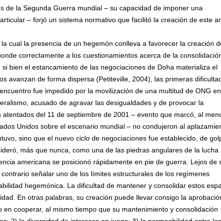
s de la Segunda Guerra mundial – su capacidad de imponer una
rticular – forjó un sistema normativo que facilitó la creación de este a
 la cual la presencia de un hegemón conlleva a favorecer la creación 
ponde correctamente a los cuestionamientos acerca de la consolidación
, si bien el estancamiento de las negociaciones de Doha materializa el
 avanzan de forma dispersa (Petiteville, 2004), las primeras dificulta
e encuentro fue impedido por la movilización de una multitud de ONG en
iberalismo, acusado de agravar las desigualdades y de provocar la
os atentados del 11 de septiembre de 2001 – evento que marcó, al men
stados Unidos sobre el escenario mundial – no condujeron al aplazamie
uvo, sino que el nuevo ciclo de negociaciones fue establecido, de gol
consideró, más que nunca, como una de las piedras angulares de la lucha
potencia americana se posicionó rápidamente en pie de guerra. Lejos de 
contrario señalar uno de los límites estructurales de los regímenes
abilidad hegemónica. La dificultad de mantener y consolidar estos esp
dad. En otras palabras, su creación puede llevar consigo la aprobació
ivo en cooperar, al mismo tiempo que su mantenimiento y consolidación