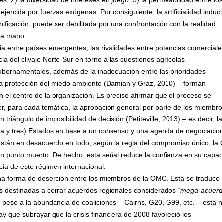
res; 2) la diversidad de intereses en juego; 3) la permeabilidad entre lo
ejercida por fuerzas exógenas. Por consiguiente, la artificialidad induc
cnificación, puede ser debilitada por una confrontación con la realidad
 la mano.
ia entre países emergentes, las rivalidades entre potencias comerciale
ia del clivaje Norte-Sur en torno a las cuestiones agrícolas
gubernamentales, además de la inadecuación entre las prioridades
la protección del miedo ambiente (Damian y Graz, 2010) – forman
 el centro de la organización. Es preciso afirmar que el proceso se
r, para cada temática, la aprobación general por parte de los miembro
riángulo de imposibilidad de decisión (Petiteville, 2013) – es decir, la
nta y tres) Estados en base a un consenso y una agenda de negociacio
stán en desacuerdo en todo, según la regla del compromiso único; l
 un punto muerto. De hecho, esta señal reduce la confianza en su capa
ercia de este régimen internacional.
na forma de deserción entre los miembros de la OMC. Esta se traduce
les destinadas a cerrar acuerdos regionales considerados “
mega-acuer
, pese a la abundancia de coaliciones – Cairns, G20, G99, etc. – esta 
ay que subrayar que la crisis financiera de 2008 favoreció los