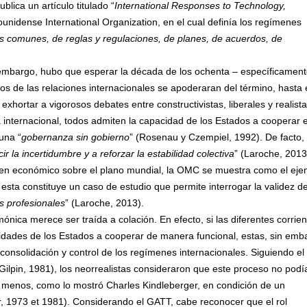
lica un artículo titulado “
International Responses to Technology,
dounidense International Organization, en el cual definía los regímenes
s comunes, de reglas y regulaciones, de planes, de acuerdos, de
 embargo, hubo que esperar la década de los ochenta – específicament
os de las relaciones internacionales se apoderaran del término, hasta 
xhortar a vigorosos debates entre constructivistas, liberales y realista
 internacional, todos admiten la capacidad de los Estados a cooperar 
 una “
gobernanza sin gobierno
” (Rosenau y Czempiel, 1992). De facto, 
r la incertidumbre y a reforzar la estabilidad colectiva
” (Laroche, 2013
rden económico sobre el plano mundial, la OMC se muestra como el eje
 esta constituye un caso de estudio que permite interrogar la validez d
s profesionales
” (Laroche, 2013).
nica merece ser traída a colación. En efecto, si las diferentes corrie
dades de los Estados a cooperar de manera funcional, estas, sin emb
consolidación y control de los regímenes internacionales. Siguiendo el
(Gilpin, 1981), los neorrealistas consideraron que este proceso no podí
 menos, como lo mostró Charles Kindleberger, en condición de un
er, 1973 et 1981). Considerando el GATT, cabe reconocer que el rol