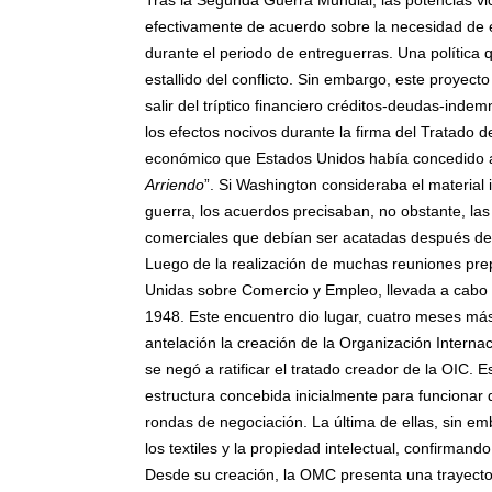
Tras la Segunda Guerra Mundial, las potencias vi
efectivamente de acuerdo sobre la necesidad de ev
durante el periodo de entreguerras. Una política 
estallido del conflicto. Sin embargo, este proye
salir del tríptico financiero créditos-deudas-in
los efectos nocivos durante la firma del Tratado d
económico que Estados Unidos había concedido al 
Arriendo
”. Si Washington consideraba el materia
guerra, los acuerdos precisaban, no obstante, l
comerciales que debían ser acatadas después de 
Luego de la realización de muchas reuniones pre
Unidas sobre Comercio y Empleo, llevada a cabo
1948. Este encuentro dio lugar, cuatro meses más 
antelación la creación de la Organización Interna
se negó a ratificar el tratado creador de la OIC.
estructura concebida inicialmente para funcionar 
rondas de negociación. La última de ellas, sin emb
los textiles y la propiedad intelectual, confirmand
Desde su creación, la OMC presenta una trayecto