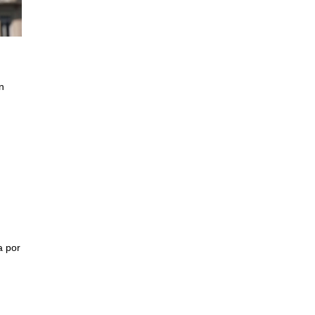
n
a por