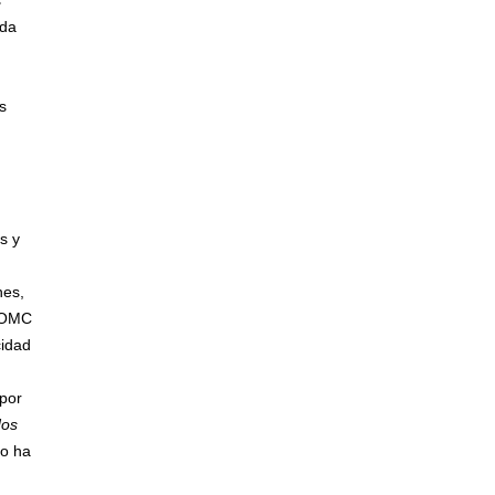
s
ida
s
s y
nes,
a OMC
cidad
 por
dos
no ha