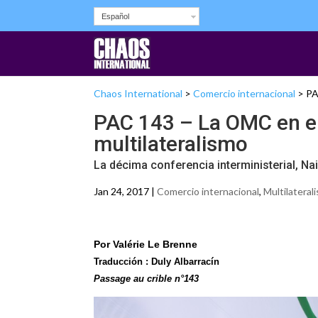
Español
Chaos International
>
Comercio internacional
>
PA
PAC 143 – La OMC en e
multilateralismo
La décima conferencia interministerial, Nai
Jan 24, 2017 |
Comercio internacional
,
Multilateral
Por Valérie Le Brenne
Traducción : Duly Albarracín
Passage au crible n°143