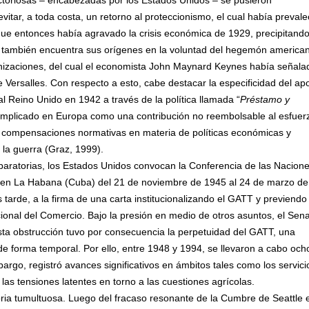
ctoriosas – encabezadas por los Estados Unidos – se pusieron
itar, a toda costa, un retorno al proteccionismo, el cual había prevale
que entonces había agravado la crisis económica de 1929, precipitando
cto también encuentra sus orígenes en la voluntad del hegemón america
demnizaciones, del cual el economista John Maynard Keynes había señala
e Versalles. Con respecto a esto, cabe destacar la especificidad del ap
Reino Unido en 1942 a través de la política llamada “
Préstamo y
l implicado en Europa como una contribución no reembolsable al esfuer
as compensaciones normativas en materia de políticas económicas y
la guerra (Graz, 1999).
paratorias, los Estados Unidos convocan la Conferencia de las Nacion
 en La Habana (Cuba) del 21 de noviembre de 1945 al 24 de marzo de
tarde, a la firma de una carta institucionalizando el GATT y previendo
cional del Comercio. Bajo la presión en medio de otros asuntos, el Sen
 Esta obstrucción tuvo por consecuencia la perpetuidad del GATT, una
de forma temporal. Por ello, entre 1948 y 1994, se llevaron a cabo och
argo, registró avances significativos en ámbitos tales como los servici
o las tensiones latentes en torno a las cuestiones agrícolas.
ria tumultuosa. Luego del fracaso resonante de la Cumbre de Seattle 