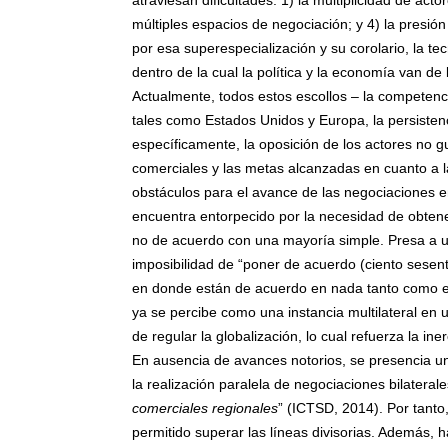
atraviesan dificultades: 1) la multiplicidad de acto
múltiples espacios de negociación; y 4) la presión 
por esa superespecialización y su corolario, la te
dentro de la cual la política y la economía van de
Actualmente, todos estos escollos – la competenc
tales como Estados Unidos y Europa, la persistenc
específicamente, la oposición de los actores no 
comerciales y las metas alcanzadas en cuanto a 
obstáculos para el avance de las negociaciones en
encuentra entorpecido por la necesidad de obtene
no de acuerdo con una mayoría simple. Presa a un t
imposibilidad de “poner de acuerdo (ciento sese
en donde están de acuerdo en nada tanto como e
ya se percibe como una instancia multilateral en
de regular la globalización, lo cual refuerza la in
En ausencia de avances notorios, se presencia u
la realización paralela de negociaciones bilatera
comerciales regionales
” (ICTSD, 2014). Por tanto
permitido superar las líneas divisorias. Además, h