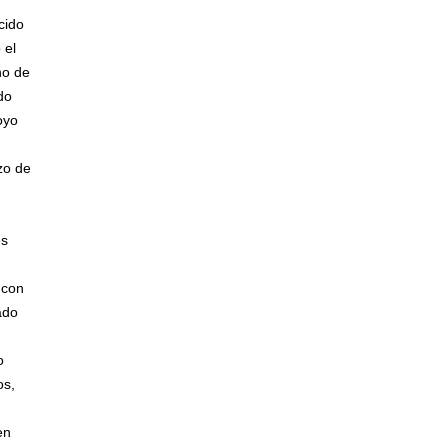
cido
 el
no de
do
oyo
zo de
es
 con
ado
o
os,
en