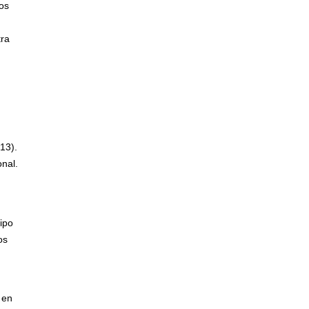
os
tra
13).
nal.
tipo
os
 en