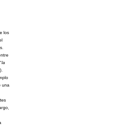
e los
el
s.
entre
“
la
).
mplo
e una
ntes
argo,
a