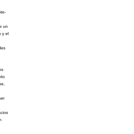
nte-
de un
 y el
des
os
nto
pe,
ser
acios
n