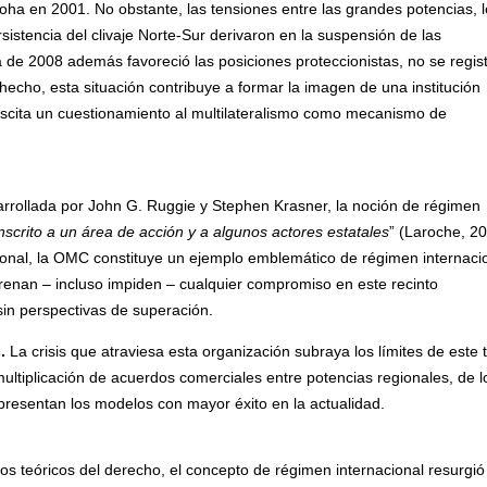
ha en 2001. No obstante, las tensiones entre las grandes potencias, l
istencia del clivaje Norte-Sur derivaron en la suspensión de las
 de 2008 además favoreció las posiciones proteccionistas, no se regis
echo, esta situación contribuye a formar la imagen de una institución
scita un cuestionamiento al multilateralismo como mecanismo de
rrollada por John G. Ruggie y Stephen Krasner, la noción de régimen
unscrito a un área de acción y a algunos actores estatales
” (Laroche, 20
onal, la OMC constituye un ejemplo emblemático de régimen internacio
frenan – incluso impiden – cualquier compromiso en este recinto
l sin perspectivas de superación.
.
La crisis que atraviesa esta organización subraya los límites de este 
ultiplicación de acuerdos comerciales entre potencias regionales, de l
representan los modelos con mayor éxito en la actualidad.
los teóricos del derecho, el concepto de régimen internacional resurgió