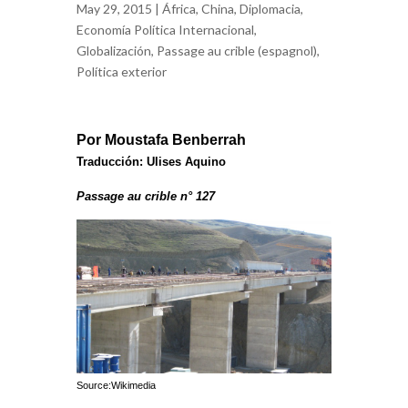
May 29, 2015 |
África
,
China
,
Diplomacia
,
Economía Política Internacional
,
Globalización
,
Passage au crible (espagnol)
,
Política exterior
Por Moustafa Benberrah
Traducción: Ulises Aquino
Passage au crible n° 127
Source:Wikimedia