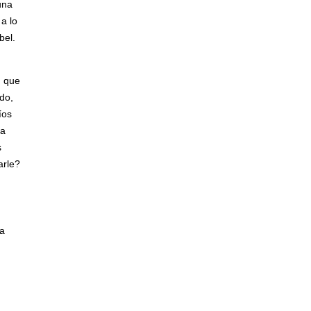
una
a lo
bel.
, que
do,
íos
na
s
arle?
da