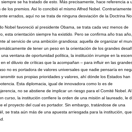
 y siempre se ha tratado de esto. Más precisamente, hace referencia a 
s de los premios. Así lo concibió el mismo Alfred Nobel. Contrariamente 
 errados, aquí no se trata de ninguna desviación de la Doctrina No
do Nobel favoreció al presidente Obama, se trata cada vez menos de
, esta orientación siempre ha existido. Pero se confirma año tras año
nte al servicio de una ambición grandiosa: aquella de organizar el mun
stemáticamente de tener un peso en la orientación de los grandes desaf
una ventana de oportunidad política, la institución irrumpe en la esce
n el diluvio de críticas que la acompañan – para influir en las grande
aso no es portadora de valores universales que nadie pensaría en neg
ransmitir sus propias prioridades y valores, ahí dónde los Estados han
tencia. Esta diplomacia, igual de innovadora como lo es de
njerencia, no se abstiene de implicar un riesgo para el Comité Nobel. Al
n curso, la institución confiere la orden de una misión al laureado, le 
e el proyecto del cual es portador. Sin embargo, tratándose de una
él, se trata aún más de una apuesta arriesgada para la institución, que
ad.