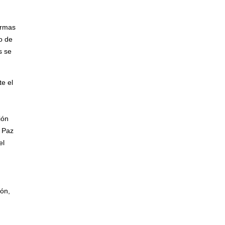
Armas
o de
s se
e el
ión
a Paz
el
ión,