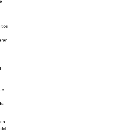
de
itios
ueran
l
 Le
aba
men
 del