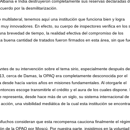
Albania e India destruyeron completamente sus reservas declaradas 
uerdo por la desmilitarización.
 multilateral, tenemos aquí una institución que funciona bien y logra
uy innovadores. En efecto, su cuerpo de inspectores verifica en los s
una brevedad de tiempo, la realidad efectiva del compromiso de los
na buena cantidad de tratados fueron firmados en esta área, sin que f
ntes de su intervención sobre el tema sirio, especialmente después de
013, cerca de Damas, la OPAQ era completamente desconocida por el
a desde hacía varios años en misiones fundamentales. Al otorgarle el
ntonces escoge transmitirle el crédito y el aura de los cuales dispone.
ue representa, desde hace más de un siglo, su sistema internacional de
u acción, una visibilidad mediática de la cual esta institución se encontr
uchos consideran que esta recompensa cauciona finalmente el régi
ón de la OPAQ por Moscú. Por nuestra parte, insistimos en la voluntad