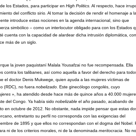
 de los Estados, para participar en
High Politics.
Al respecto, hace irrup
miento del conflicto sirio. Al tomar la decisión de rendir el homenaje a l
amente introduce estas nociones en la agenda internacional, sino que
uerza simbólico – como un interlocutor obligado para con los Estados 
té cuenta con la capacidad de alardear dicha intrusión diplomática, co
ace más de un siglo.
rque la joven paquistaní Malala Yousafzai no fue recompensada. Ella
s contra los talibanes, así como aquella a favor del derecho para todos
ue el doctor Denis Mukwege, quien ayuda a las mujeres víctimas de
go (RDC), no fuera
nobelizado
. Este ginecólogo congolés, cuyo
ujeres
», ha atendido desde hace más de quince años a 40.000 mujere
Este del Congo. Ya había sido
nobelizable
el año pasado, acabando de
ato en octubre de 2012. No obstante, nada impide pensar que estas do
ercano, entretanto su perfil no corresponda con las exigencias del
viembre de 1895 y que ellos no correspondan con el dogma del Nobel. 
ara ni de los criterios morales, ni de la denominada
meritocracia
. No n