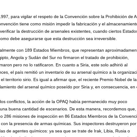
1997, para vigilar el respeto de la Convención sobre la Prohibición de 
onvención tiene como misión impedir la fabricación y el almacenamient
rificar la destrucción de arsenales existentes, cuando ciertos Estado
como debe asegurarse que esta destrucción sea irreversible.
almente con 189 Estados Miembros, que representan aproximadament
ipto, Angola y Sudán del Sur no firmaron el tratado de prohibición,
maron pero no lo ratificaron. En cuanto a Siria, este solo adhirió al
es, el país remitió un inventario de su arsenal químico a la organizac
l territorio sirio. Es igual a afirmar que, el reciente Premio Nobel de l
amiento del arsenal químico poseído por Siria y, en consecuencia, en 
e los conflictos, la acción de la OPAQ había permanecido muy poco
n una buena cantidad de escenarios. De esta manera, recordemos que,
zado 286 misiones de inspección en 86 Estados Miembros de la Convenc
s con la presencia de armas químicas. Sus inspectores destruyeron por
as de agentes químicos: ya sea que se trate de Irak, Libia, Rusia o