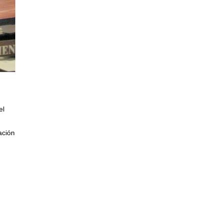
el
ación