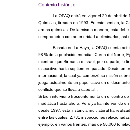
Contexto histórico
La OPAQ entró en vigor el 29 de abril de 
Químicas, firmada en 1993. En este sentido, la C
armas químicas. De la misma manera, esta debe ve
comprometen con anterioridad a eliminarlos, así 
Basada en La Haya, la OPAQ cuenta actu
98 % de la población mundial. Corea del Norte, Eg
mientras que Birmania e Israel, por su parte, lo fir
dispositivo hasta septiembre pasado. Desde entonc
internacional, la cual ya comenzó su misión sobre e
juega actualmente un papel clave en el desmantel
conflicto que se lleva a cabo allí.
Si bien interviene frecuentemente en el centro d
mediática hasta ahora. Pero ya ha intervenido e
desde 1997, esta instancia multilateral ha reali
entre las cuales, 2.731 inspecciones relacionada
ejemplo, en varios frentes, más de 58.000 tonelad