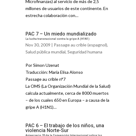
Microfinanzas) al servicio de más de 2,5
millones de usuarios de este continente. En
estrecha colaboración con…
PAC 7 – Un miedo mundializado
La lucha transnacional contra la gripe A (H1N1)
Nov 30, 2009 |
Passage au crible (espagnol)
,
Salud pública mundial
,
Seguridad humana
Por Simon Uzenat
Traducción: María Elisa Alonso
Passage au crible n°7
La OMS (La Organización Mundial de la Salud)
calcula actualmente, cerca de 8000 muertos
– de los cuales 650 en Europa – a causa de la
gripe A (H1N1)…
PAC 6 – El trabajo de los niños, una
violencia Norte-Sur
Aniversario 20 de la Convención Internacional sobre los