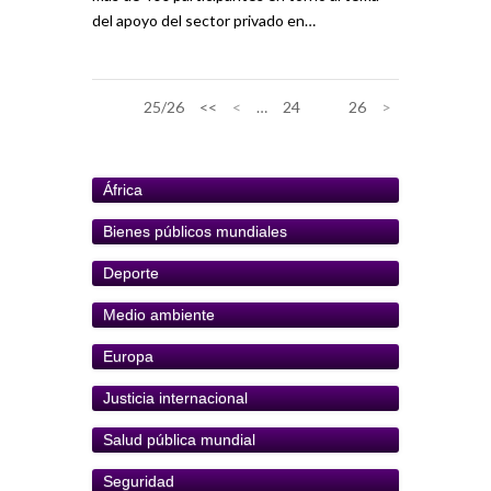
del apoyo del sector privado en…
25/26
<<
<
…
24
25
26
>
África
Bienes públicos mundiales
Deporte
Medio ambiente
Europa
Justicia internacional
Salud pública mundial
Seguridad