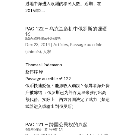
过地中海进入欧洲的移民人数。近期，在
2015年2…
PAC 122 – 乌克兰危机中俄罗斯的强硬
化
政治与经济制裁的争议性影响
Dec 23, 2014 |
Articles
,
Passage au crible
(chinois)
,
人权
Thomas Lindemann
赵伟婷 译
Passage au crible n° 122
俄币快速贬值丶能源收入崩跌丶领导者海外资
产被冻结 ：俄罗斯已为并吞克里米雅付出高
额代价。实际上，西方各国决定了武力（禁运
武器进入或输出到俄罗斯）
PAC 121 – 跨国公民权的兴起
香港雨伞革命，2014年9至12月