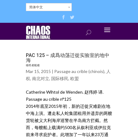
简体中文
PAC 125 – 成爲动荡迁徙实验室的地中
海
移民者船难
Mar 15, 2015 |
Passage au crible (chinois)
,
人
权
,
南北对立
,
国际移民
,
欧盟
Catherine Wihtol de Wenden. 赵伟婷 译.
Passage au crible n°125
2014年底至2015年初，新的迁徙灾难剧在地
中海上演。遭走私人蛇集团租用并遗弃的两艘
货轮被义大利海岸巡警在半岛南方拦截。然
而，每艘船上载满约500名从叙利亚或伊拉克
前来寻求庇护者。此增加了一年以来23万通