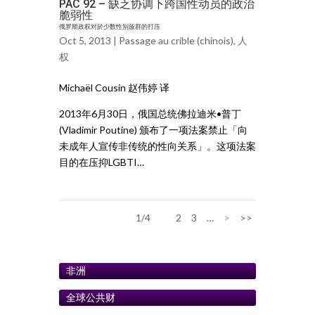
PAC 92 – 缺乏协调下跨国性动员的政治
脆弱性
俄罗斯政权对於少数性别族群的打压
Oct 5, 2013 |
Passage au crible (chinois)
,
人
权
Michaël Cousin 赵伟婷 译
2013年6月30日，俄国总统佛拉迪米•普丁
(Vladimir Poutine) 颁布了一项法案禁止「向
未成年人宣传非传统的性向关系」。这项法案
目的在压抑LGBTI…
1/4
1
2
3
…
>
>>
非洲
全球公共财