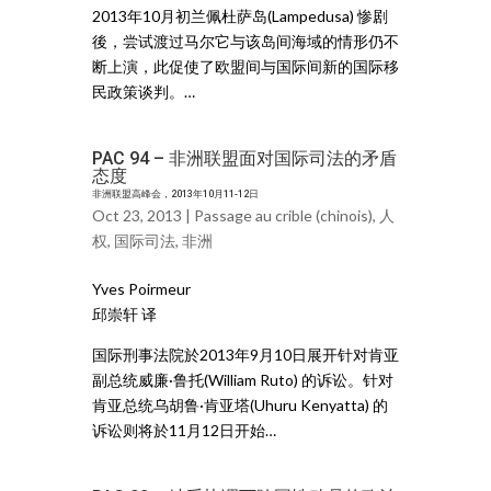
2013年10月初兰佩杜萨岛(Lampedusa) 惨剧
後，尝试渡过马尔它与该岛间海域的情形仍不
断上演，此促使了欧盟间与国际间新的国际移
民政策谈判。…
PAC 94 – 非洲联盟面对国际司法的矛盾
态度
非洲联盟高峰会，2013年10月11-12日
Oct 23, 2013 |
Passage au crible (chinois)
,
人
权
,
国际司法
,
非洲
Yves Poirmeur
邱崇轩 译
国际刑事法院於2013年9月10日展开针对肯亚
副总统威廉·鲁托(William Ruto) 的诉讼。针对
肯亚总统乌胡鲁·肯亚塔(Uhuru Kenyatta) 的
诉讼则将於11月12日开始…