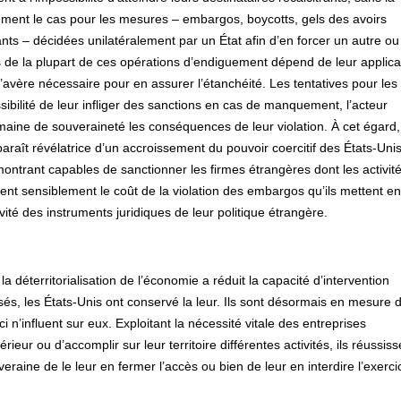
mment le cas pour les mesures – embargos, boycotts, gels des avoirs
ants – décidées unilatéralement par un État afin d’en forcer un autre o
s de la plupart de ces opérations d’endiguement dépend de leur applica
avère nécessaire pour en assurer l’étanchéité. Les tentatives pour les 
sibilité de leur infliger des sanctions en cas de manquement, l’acteur
domaine de souveraineté les conséquences de leur violation. À cet égard,
raît révélatrice d’un accroissement du pouvoir coercitif des États-Unis
ntrant capables de sanctionner les firmes étrangères dont les activit
lèvent sensiblement le coût de la violation des embargos qu’ils mettent en
tivité des instruments juridiques de leur politique étrangère.
la déterritorialisation de l’économie a réduit la capacité d’intervention
és, les États-Unis ont conservé la leur. Ils sont désormais en mesure 
n’influent sur eux. Exploitant la nécessité vitale des entreprises
eur ou d’accomplir sur leur territoire différentes activités, ils réussiss
veraine de le leur en fermer l’accès ou bien de leur en interdire l’exerci