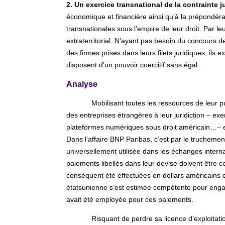
2. Un exercice transnational de la contrainte 
économique et financière ainsi qu’à la prépondéra
transnationales sous l’empire de leur droit. Par leur
extraterritorial. N’ayant pas besoin du concours d
des firmes prises dans leurs filets juridiques, ils
disposent d’un pouvoir coercitif sans égal.
Analyse
Mobilisant toutes les ressources de leur pu
des entreprises étrangères à leur juridiction – exerc
plateformes numériques sous droit américain…– e
Dans l’affaire BNP Paribas, c’est par le trucheme
universellement utilisée dans les échanges internat
paiements libellés dans leur devise doivent être co
conséquent été effectuées en dollars américains e
étatsunienne s’est estimée compétente pour engage
avait été employée pour ces paiements.
Risquant de perdre sa licence d’exploitati