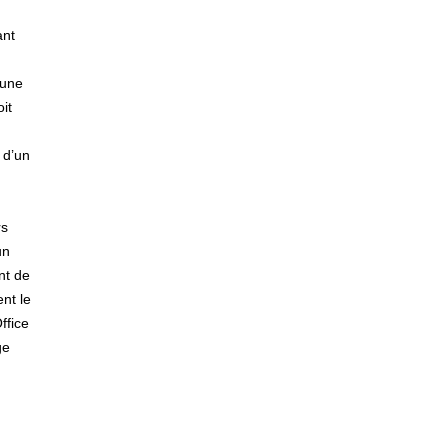
ant
 une
it
 d’un
rs
un
nt de
nt le
ffice
ge