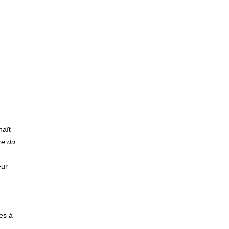
naît
re du
eur
es à