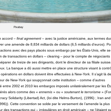
Pixabay
un accord –
final agreement
– avec la justice américaine, aux termes du
er une amende de 8,834 milliards de dollars (6,5 milliards d’euros). Po
sactions avec des pays placés sous embargo par les États-Unis, elle se 
n de transactions en dollars – clearing – pour le compte de négociants
parer de treize de ses dirigeants, dont le directeur de sa filiale suisse
eux. La banque a dû aussi mettre en place une structure visant à contr
 opérations en dollars doivent être effectuées à New-York. Il s’agit là d
eur de New-York qui soupçonnait cette institution – comme d’autres
lé entre 2002 et 2010 les embargos imposés unilatéralement par les Ét
idérés alors comme des «
ennemis
» ou «
soutenant le terrorisme
» (For
cy Solidarity (Libertad) Act, (loi dite Helms-Burton), (1996) ; Iran and
1996)). Cette convention se solde par le versement de l’amende la plus
 des transactions qui – irrégulières en droit américain – ne l’étaient p