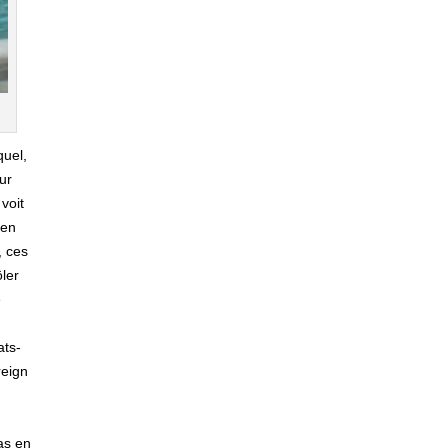
quel,
ur
voit
 en
, ces
ôler
e
ats-
eign
as en