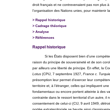
droit français et ne contrevenaient pas non plus à
l’organisation des Nations unies, pour maintenir la
>
Rappel historique
>
Cadrage théorique
>
Analyse
>
Références
Rappel historique
Si les États disposent bien d’une compéte
raison du principe de souveraineté et de son coroll
par ailleurs une liberté de principe. En effet, la
Lotus
(CPIJ, 7 septembre 1927,
France c. Turqui
présomption leur permet d’exercer leur compétence
territoire et, à l’étranger, celles qui impliquent u
fondamentaux ou encore portent atteinte à des va
contrainte dans le ressort territorial d’un autre, il
consentement de celui-ci (CIJ, 9 avril 1949,
détro
portée extraterritoriale se heurte ainsi classiquemen