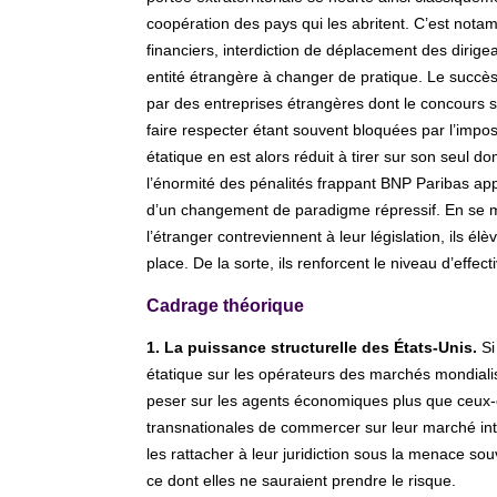
coopération des pays qui les abritent. C’est nota
financiers, interdiction de déplacement des dirige
entité étrangère à changer de pratique. Le succè
par des entreprises étrangères dont le concours s’
faire respecter étant souvent bloquées par l’impos
étatique en est alors réduit à tirer sur son seul 
l’énormité des pénalités frappant BNP Paribas appa
d’un changement de paradigme répressif. En se mo
l’étranger contreviennent à leur législation, ils é
place. De la sorte, ils renforcent le niveau d’effec
Cadrage théorique
1. La puissance structurelle des États-Unis.
Si 
étatique sur les opérateurs des marchés mondialis
peser sur les agents économiques plus que ceux-ci 
transnationales de commercer sur leur marché intéri
les rattacher à leur juridiction sous la menace sou
ce dont elles ne sauraient prendre le risque.