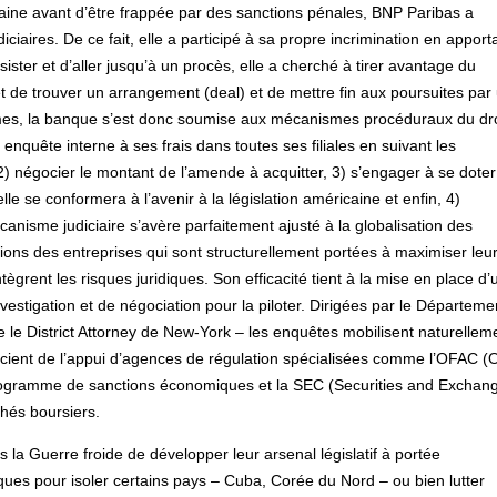
rtaine avant d’être frappée par des sanctions pénales, BNP Paribas a
iciaires. De ce fait, elle a participé à sa propre incrimination en apport
sister et d’aller jusqu’à un procès, elle a cherché à tirer avantage du
t de trouver un arrangement (deal) et de mettre fin aux poursuites par
termes, la banque s’est donc soumise aux mécanismes procéduraux du dro
e enquête interne à ses frais dans toutes ses filiales en suivant les
, 2) négocier le montant de l’amende à acquitter, 3) s’engager à se doter
lle se conformera à l’avenir à la législation américaine et enfin, 4)
canisme judiciaire s’avère parfaitement ajusté à la globalisation des
ions des entreprises qui sont structurellement portées à maximiser leu
tègrent les risques juridiques. Son efficacité tient à la mise en place d’
estigation et de négociation pour la piloter. Dirigées par le Départeme
ce le District Attorney de New-York – les enquêtes mobilisent naturelleme
ficient de l’appui d’agences de régulation spécialisées comme l’OFAC (O
 programme de sanctions économiques et la SEC (Securities and Exchan
hés boursiers.
s la Guerre froide de développer leur arsenal législatif à portée
iques pour isoler certains pays – Cuba, Corée du Nord – ou bien lutter