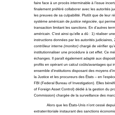
faire face à un procès interminable à l’issue ince
finalement préféré collaborer avec les autorités jud
les preuves de sa culpabilité. Plutôt que de leur ré
système américain de
justice négociée
, qui perme
transaction limitant les sanctions. En d’autres 
américain. C’est ainsi qu’elle a dû : 1) réaliser un
instructions données par les autorités judiciaires
contrôleur interne
(monitor)
chargé de vérifier qu’e
institutionnaliser une procédure à cet effet. Ce mé
échanges. Il paraît également adapté aux disposit
profits en opérant un calcul coûts/avantages qui in
ensemble d’institutions disposant des moyens d’inv
la Justice et les procureurs des États – en l’espè
FBI (Federal Bureau of Investigation). Elles béné
of Foreign Asset Control) dédié à la gestion du
Commission) chargée de la surveillance des marc
Alors que les États-Unis n’ont cessé depui
extraterritoriale instaurant des sanctions économ