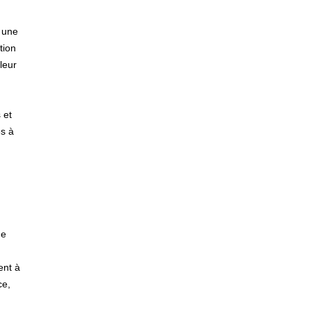
u une
tion
leur
 et
és à
de
ent à
ce,