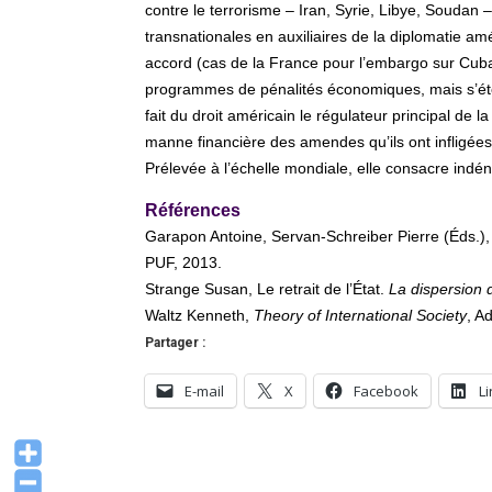
contre le terrorisme – Iran, Syrie, Libye, Soudan –,
transnationales en auxiliaires de la diplomatie am
accord (cas de la France pour l’embargo sur Cuba
programmes de pénalités économiques, mais s’étend 
fait du droit américain le régulateur principal de l
manne financière des amendes qu’ils ont infligées. 
Prélevée à l’échelle mondiale, elle consacre ind
Références
Garapon Antoine, Servan-Schreiber Pierre (Éds.)
PUF, 2013.
Strange Susan, Le retrait de l’État.
La dispersion 
Waltz Kenneth,
Theory of International Society
, A
Partager :
E-mail
X
Facebook
L