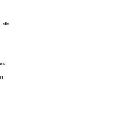
 elle
ris,
11.