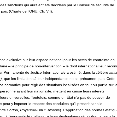
 des sanctions qui auraient été décidées par le Conseil de sécurité de
 paix (Charte de l’ONU, Ch. VII).
nce exclusive sur leur espace national pour les actes de contrainte en
aire – le principe de non-intervention – le droit international leur recon
 Cour Permanente de Justice Internationale a estimé, dans la célèbre
affai
e)
, que les limitations à leur indépendance ne se présument pas. Cette
 normative pour régir des situations localisées en tout ou partie sur l
ne personne ayant leur nationalité, mettent en cause leurs intérêts
leurs universelles. Toutefois, comme un État n’a pas de pouvoir de
 ne peut y imposer le respect des conduites qu’il prescrit sans le
it de Corfou, Royaume-Uni c. Albanie
). L’application des normes étatiqu
t à l’impossibilité d’atteindre leurs destinataires récalcitrants, sans la