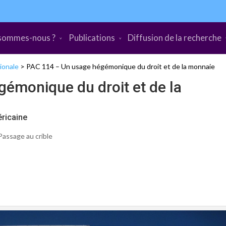
sommes-nous ?
Publications
Diffusion de la recherche
ionale
>
PAC 114 – Un usage hégémonique du droit et de la monnaie
émonique du droit et de la
éricaine
Passage au crible