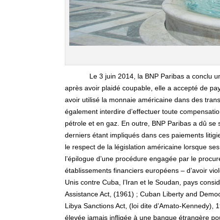
Le 3 juin 2014, la BNP Paribas a conclu 
après avoir plaidé coupable, elle a accepté de pay
avoir utilisé la monnaie américaine dans des tran
également interdire d’effectuer toute compensatio
pétrole et en gaz. En outre, BNP Paribas a dû se sé
derniers étant impliqués dans ces paiements litigi
le respect de la législation américaine lorsque ses
l’épilogue d’une procédure engagée par le procur
établissements financiers européens – d’avoir vio
Unis contre Cuba, l’Iran et le Soudan, pays cons
Assistance Act, (1961) ; Cuban Liberty and Democra
Libya Sanctions Act, (loi dite d’Amato-Kennedy), 
élevée jamais infligée à une banque étrangère pour