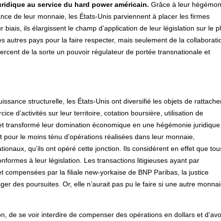
juridique au service du hard power américain.
Grâce à leur hégémon
nce de leur monnaie, les États-Unis parviennent à placer les firmes
 biais, ils élargissent le champ d’application de leur législation sur le p
es autres pays pour la faire respecter, mais seulement de la collaborati
 exercent de la sorte un pouvoir régulateur de portée transnationale et
issance structurelle, les États-Unis ont diversifié les objets de rattach
ice d’activités sur leur territoire, cotation boursière, utilisation de
t transformé leur domination économique en une hégémonie juridique
nt pour le moins ténu d’opérations réalisées dans leur monnaie,
ionaux, qu’ils ont opéré cette jonction. Ils considèrent en effet que tou
nformes à leur législation. Les transactions litigieuses ayant par
t compensées par la filiale new-yorkaise de BNP Paribas, la justice
r des poursuites. Or, elle n’aurait pas pu le faire si une autre monna
on, de se voir interdire de compenser des opérations en dollars et d’avo