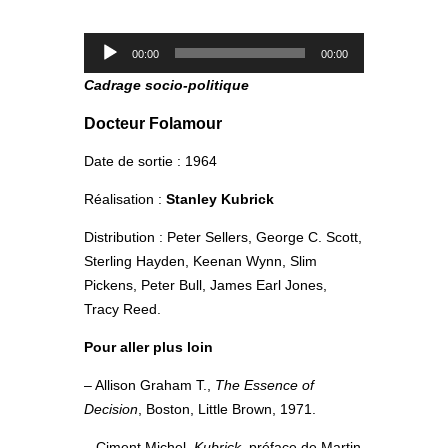
Lecteur
00:00
00:00
audio
Cadrage socio-politique
Docteur Folamour
Date de sortie : 1964
Réalisation :
Stanley Kubrick
Distribution : Peter Sellers, George C. Scott,
Sterling Hayden, Keenan Wynn, Slim
Pickens, Peter Bull, James Earl Jones,
Tracy Reed.
Pour aller plus loin
– Allison Graham T.,
The Essence of
Decision
, Boston, Little Brown, 1971.
– Ciment Michel,
Kubrick
, préface de Martin