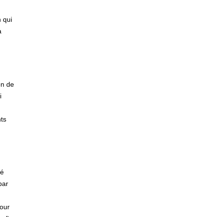
 qui
a
on de
i
ts
té
par
pour