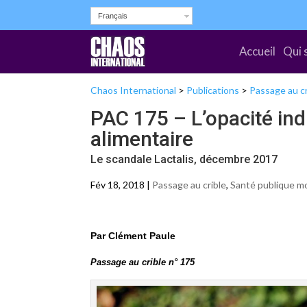
Français
Accueil
Qui 
Chaos International
>
Publications
>
Passage au cr
PAC 175 – L’opacité indu
alimentaire
Le scandale Lactalis, décembre 2017
Fév 18, 2018 |
Passage au crible
,
Santé publique m
Par Clément Paule
Passage au crible n° 175