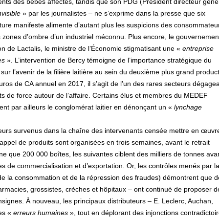
nts des bébés affectés, tandis que son PDG (Président directeur géné
nvisible
» par les journalistes – ne s’exprime dans la presse que six
lture manifeste alimente d’autant plus les suspicions des consommateu
s zones d’ombre d’un industriel méconnu. Plus encore, le gouvernemen
on de Lactalis, le ministre de l’Économie stigmatisant une «
entreprise
es
». L’intervention de Bercy témoigne de l’importance stratégique du
ur l’avenir de la filière laitière au sein du deuxième plus grand produc
uros de CA annuel en 2017, il s’agit de l’un des rares secteurs dégage
ts de force autour de l’affaire. Certains élus et membres du MEDEF
t par ailleurs le conglomérat laitier en dénonçant un «
lynchage
urs survenus dans la chaîne des intervenants censée mettre en œuvre
pel de produits sont organisées en trois semaines, avant le retrait
ne que 200 000 boîtes, les suivantes ciblent des milliers de tonnes ava
de commercialisation et d’exportation. Or, les contrôles menés par l
e la consommation et de la répression des fraudes) démontrent que d
armacies, grossistes, crèches et hôpitaux – ont continué de proposer d
signes. À nouveau, les principaux distributeurs – E. Leclerc, Auchan,
des «
erreurs humaines
», tout en déplorant des injonctions contradictoir