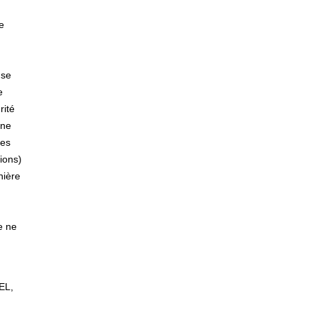
e
 se
e
rité
une
les
ions)
nière
e ne
IEL,