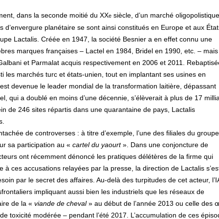
sement, dans la seconde moitié du XX
siècle, d’un marché oligopolistiqu
e
ts d’envergure planétaire se sont ainsi constitués en Europe et aux État
upe Lactalis. Créée en 1947, la société Besnier a en effet connu une
lèbres marques françaises – Lactel en 1984, Bridel en 1990, etc. – mais
e Galbani et Parmalat acquis respectivement en 2006 et 2011. Rebaptisé
i les marchés turc et états-unien, tout en implantant ses usines en
 est devenue le leader mondial de la transformation laitière, dépassant
el, qui a doublé en moins d’une décennie, s’élèverait à plus de 17 milli
n de 246 sites répartis dans une quarantaine de pays, Lactalis
s.
achée de controverses : à titre d’exemple, l’une des filiales du groupe
 sa participation au «
cartel du yaourt
». Dans une conjoncture de
ucteurs ont récemment dénoncé les pratiques délétères de la firme qui
e à ces accusations relayées par la presse, la direction de Lactalis s’es
oin par le secret des affaires. Au-delà des turpitudes de cet acteur, l’
frontaliers impliquant aussi bien les industriels que les réseaux de
aire de la «
viande de cheval
» au début de l’année 2013 ou celle des 
e de toxicité modérée – pendant l’été 2017. L’accumulation de ces épis