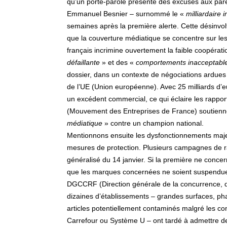
qu’un porte-parole présente des excuses aux pare
Emmanuel Besnier – surnommé le «
milliardaire i
semaines après la première alerte. Cette désinvo
que la couverture médiatique se concentre sur le
français incrimine ouvertement la faible coopérati
défaillante
» et des «
comportements inacceptabl
dossier, dans un contexte de négociations ardues s
de l’UE (Union européenne). Avec 25 milliards d’e
un excédent commercial, ce qui éclaire les rappor
(Mouvement des Entreprises de France) soutiennen
médiatique
» contre un champion national.
Mentionnons ensuite les dysfonctionnements maje
mesures de protection. Plusieurs campagnes de rap
généralisé du 14 janvier. Si la première ne concer
que les marques concernées ne soient suspendues 
DGCCRF (Direction générale de la concurrence, d
dizaines d’établissements – grandes surfaces, ph
articles potentiellement contaminés malgré les con
Carrefour ou Système U – ont tardé à admettre 