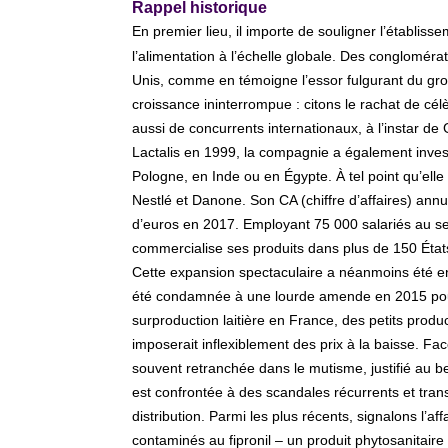
Rappel historique
En premier lieu, il importe de souligner l’établis
l’alimentation à l’échelle globale. Des congloméra
Unis, comme en témoigne l’essor fulgurant du gro
croissance ininterrompue : citons le rachat de cé
aussi de concurrents internationaux, à l’instar d
Lactalis en 1999, la compagnie a également invest
Pologne, en Inde ou en Égypte. À tel point qu’elle
Nestlé et Danone. Son CA (chiffre d’affaires) annu
d’euros en 2017. Employant 75 000 salariés au sei
commercialise ses produits dans plus de 150 État
Cette expansion spectaculaire a néanmoins été ent
été condamnée à une lourde amende en 2015 pour
surproduction laitière en France, des petits prod
imposerait inflexiblement des prix à la baisse. Fac
souvent retranchée dans le mutisme, justifié au bes
est confrontée à des scandales récurrents et trans
distribution. Parmi les plus récents, signalons l’aff
contaminés au fipronil – un produit phytosanitair