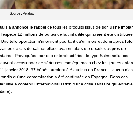
Source : Pixabay
talis a annoncé le rappel de tous les produits issus de son usine impla
pèce 12 millions de boîtes de lait infantile qui avaient été distribuée
 Une telle opération n’intervient pourtant qu’un mois et demi après l’ale
izaines de cas de salmonellose avaient alors été décelés auprès de
ntaires. Provoquées par des entérobactéries de type Salmonella, ces
 peuvent occasionner de sérieuses conséquences chez les jeunes enfan
1 janvier 2018, 37 bébés auraient été atteints en France – aucun n’es
– tandis qu’une contamination a été confirmée en Espagne. Dans ces
ier vise à contenir l’internationalisation d’une crise sanitaire qui ébranl
taire).