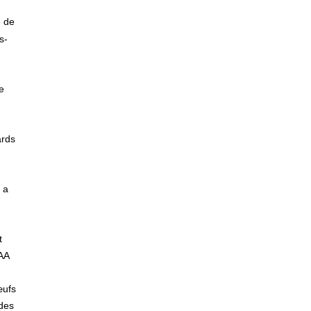
e de
s-
e
ards
 a
t
IAA
œufs
odes