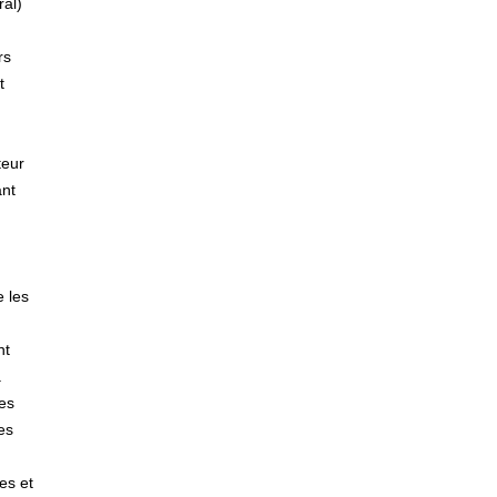
ral)
rs
t
teur
ant
 les
nt
a
es
es
es et