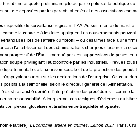
erture d’une enquête préliminaire pilotée par le pôle santé publique du
es ont été déposées par les parents affectés et des associations comm
 des dispositifs de surveillance régissant l’IAA. Au sein même du marché
ut comme la capacité à les faire appliquer. Les gouvernements peuvent
erlandaises lors de l’affaire du fipronil – ou désarmés face à une firm
ance à l’affaiblissement des administrations chargées d’assurer la sécu
ent progressif de l’État – marqué par des suppressions de postes et 
on souple privilégiant l’autocontrôle par les industriels. Prévues tous 
 départementale de la cohésion sociale et de la protection des populat
t s’appuyaient surtout sur les déclarations de l’entreprise. Or, cette der
 positifs à la salmonelle, selon le directeur général de l’Alimentation.
iné s’est retranché derrière l’interprétation des procédures – comme la
énuer sa responsabilité. À long terme, ces tactiques d’évitement du blâm
s complexes, glocalisés et tiraillés entre traçabilité et opacité.
nomie laitière),
L’Économie laitière en chiffres
.
Édition 2017
, Paris, CN