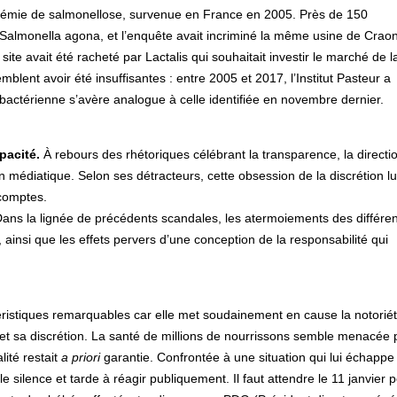
idémie de salmonellose, survenue en France en 2005. Près de 150
a Salmonella agona, et l’enquête avait incriminé la même usine de Craon
 site avait été racheté par Lactalis qui souhaitait investir le marché de l
mblent avoir été insuffisantes : entre 2005 et 2017, l’Institut Pasteur a
bactérienne s’avère analogue à celle identifiée en novembre dernier.
pacité.
À rebours des rhétoriques célébrant la transparence, la directi
 médiatique. Selon ses détracteurs, cette obsession de la discrétion lu
 comptes.
ans la lignée de précédents scandales, les atermoiements des différen
, ainsi que les effets pervers d’une conception de la responsabilité qui
éristiques remarquables car elle met soudainement en cause la notorié
e et sa discrétion. La santé de millions de nourrissons semble menacée 
ité restait
a priori
garantie. Confrontée à une situation qui lui échappe
e silence et tarde à réagir publiquement. Il faut attendre le 11 janvier 