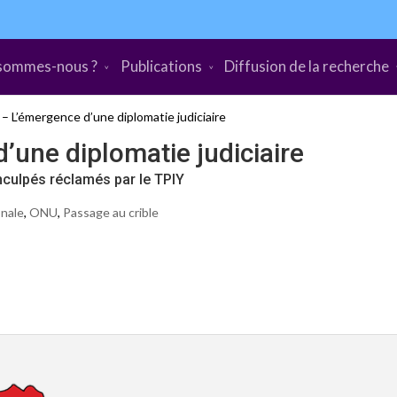
sommes-nous ?
Publications
Diffusion de la recherche
– L’émergence d’une diplomatie judiciaire
une diplomatie judiciaire
inculpés réclamés par le TPIY
onale
,
ONU
,
Passage au crible