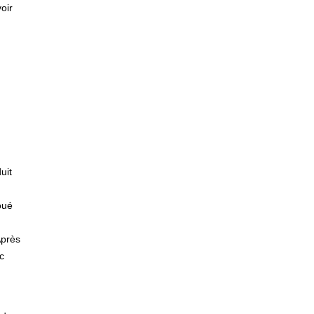
oir
uit
oué
Après
c