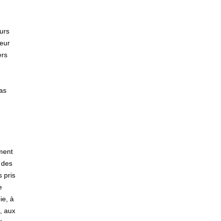
eurs
leur
ers
pas
ement
 des
 pris
e
ie, à
, aux