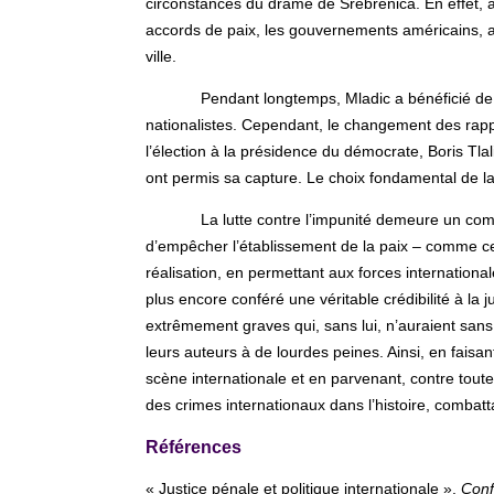
circonstances du drame de Srebrenica. En effet, 
accords de paix, les gouvernements américains, ang
ville.
Pendant longtemps, Mladic a bénéficié de m
nationalistes. Cependant, le changement des rappo
l’élection à la présidence du démocrate, Boris Tlal
ont permis sa capture. Le choix fondamental de la
La lutte contre l’impunité demeure un co
d’empêcher l’établissement de la paix – comme certa
réalisation, en permettant aux forces internationale
plus encore conféré une véritable crédibilité à la
extrêmement graves qui, sans lui, n’auraient sans 
leurs auteurs à de lourdes peines. Ainsi, en faisan
scène internationale et en parvenant, contre toute at
des crimes internationaux dans l’histoire, combatt
Références
« Justice pénale et politique internationale »,
Conf