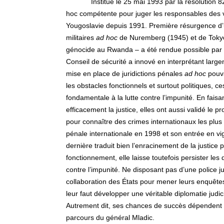
Institué le 25 mai 1993 par la résolution 
hoc compétente pour juger les responsables des vi
Yougoslavie depuis 1991. Première résurgence d’un
militaires
ad hoc
de Nuremberg (1945) et de Tokyo
génocide au Rwanda – a été rendue possible par la 
Conseil de sécurité a innové en interprétant largem
mise en place de juridictions pénales
ad hoc
pouva
les obstacles fonctionnels et surtout politiques, 
fondamentale à la lutte contre l’impunité. En fais
efficacement la justice, elles ont aussi validé le 
pour connaître des crimes internationaux les plus 
pénale internationale en 1998 et son entrée en vi
dernière traduit bien l’enracinement de la justice p
fonctionnement, elle laisse toutefois persister les 
contre l’impunité. Ne disposant pas d’une police jud
collaboration des États pour mener leurs enquêtes, r
leur faut développer une véritable diplomatie judic
Autrement dit, ses chances de succès dépendent
parcours du général Mladic.