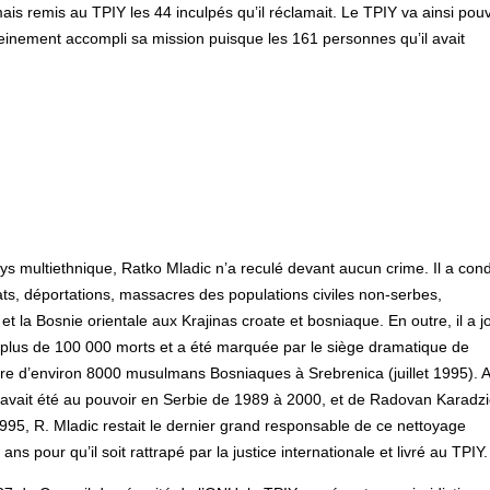
is remis au TPIY les 44 inculpés qu’il réclamait. Le TPIY va ainsi pouv
leinement accompli sa mission puisque les 161 personnes qu’il avait
ys multiethnique, Ratko Mladic n’a reculé devant aucun crime. Il a cond
ats, déportations, massacres des populations civiles non-serbes,
et la Bosnie orientale aux Krajinas croate et bosniaque. En outre, il a j
it plus de 100 000 morts et a été marquée par le siège dramatique de
cre d’environ 8000 musulmans Bosniaques à Srebrenica (juillet 1995). 
i avait été au pouvoir en Serbie de 1989 à 2000, et de Radovan Karadzi
995, R. Mladic restait le dernier grand responsable de ce nettoyage
ans pour qu’il soit rattrapé par la justice internationale et livré au TPIY.