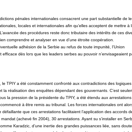
dictions pénales internationales consacrent une part substantielle de l
tionales, locales et internationales afin qu’elles acceptent de mettre à 
 L’avancée des procédures reste donc tributaire des intérêts de ces div
 bien comprendre et analyser en vue d’une étroite coopération.
ventuelle adhésion de la Serbie au refus de toute impunité, l’Union
 efficace dès lors que les leaders serbes au pouvoir n’envisageaient 
ge, le TPIY a été constamment confronté aux contradictions des logiques
pés et la réalisation des enquêtes dépendant des gouvernants. C’est seul
us la pression de la présidente du TPIY, a été étendu aux arrestations
commencé à être remis au tribunal. Les forces internationales ont alors
e défaillante que ces arrestations facilitaient l’application des accords d
andat (achevé fin 2004), 30 arrestations. Ayant su s’installer en Serb
é, comme Karadzic, d’une inertie des grandes puissances liée, sans doute