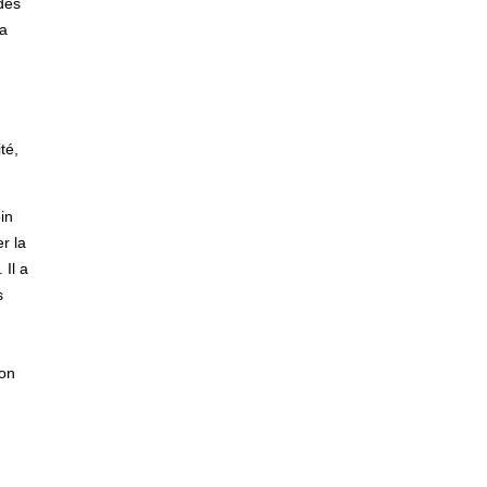
des
la
té,
in
r la
 Il a
s
ion