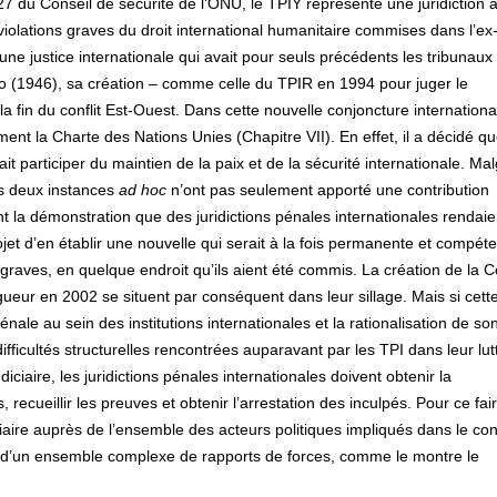
827 du Conseil de sécurité de l’ONU, le TPIY représente une juridiction 
olations graves du droit international humanitaire commises dans l’ex
e justice internationale qui avait pour seuls précédents les tribunaux
 (1946), sa création – comme celle du TPIR en 1994 pour juger le
fin du conflit Est-Ouest. Dans cette nouvelle conjoncture international
ent la Charte des Nations Unies (Chapitre VII). En effet, il a décidé qu
it participer du maintien de la paix et de la sécurité internationale. Ma
ces deux instances
ad hoc
n’ont pas seulement apporté une contribution
ant la démonstration que des juridictions pénales internationales rendaie
projet d’en établir une nouvelle qui serait à la fois permanente et compét
graves, en quelque endroit qu’ils aient été commis. La création de la 
gueur en 2002 se situent par conséquent dans leur sillage. Mais si cett
énale au sein des institutions internationales et la rationalisation de so
difficultés structurelles rencontrées auparavant par les TPI dans leur lut
iciaire, les juridictions pénales internationales doivent obtenir la
ecueillir les preuves et obtenir l’arrestation des inculpés. Pour ce faire
iaire auprès de l’ensemble des acteurs politiques impliqués dans le conf
 d’un ensemble complexe de rapports de forces, comme le montre le