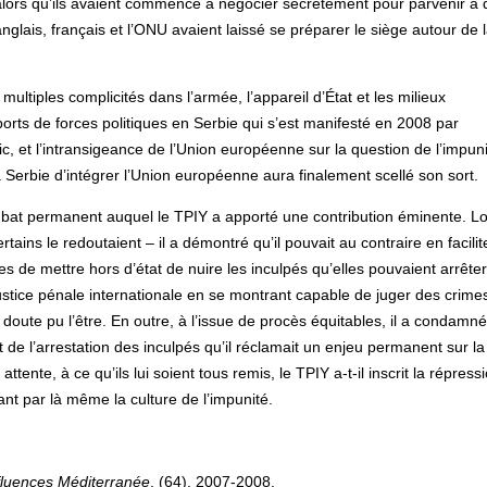
alors qu’ils avaient commencé à négocier secrètement pour parvenir à 
lais, français et l’ONU avaient laissé se préparer le siège autour de 
ultiples complicités dans l’armée, l’appareil d’État et les milieux
rts de forces politiques en Serbie qui s’est manifesté en 2008 par
ic, et l’intransigeance de l’Union européenne sur la question de l’impuni
 Serbie d’intégrer l’Union européenne aura finalement scellé son sort.
mbat permanent auquel le TPIY a apporté une contribution éminente. Lo
ins le redoutaient – il a démontré qu’il pouvait au contraire en facilite
s de mettre hors d’état de nuire les inculpés qu’elles pouvaient arrêter.
 justice pénale internationale en se montrant capable de juger des crime
doute pu l’être. En outre, à l’issue de procès équitables, il a condamné
t de l’arrestation des inculpés qu’il réclamait un enjeu permanent sur la
tente, à ce qu’ils lui soient tous remis, le TPIY a-t-il inscrit la répress
ant par là même la culture de l’impunité.
luences Méditerranée
, (64), 2007-2008.