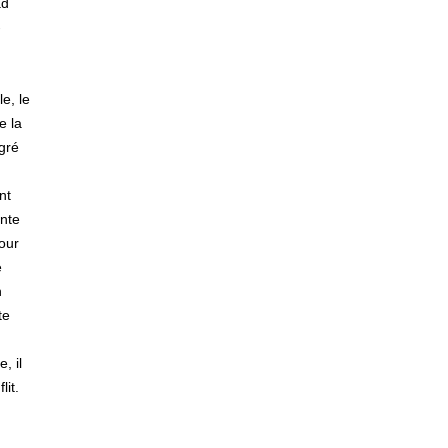
ad
-
e, le
e la
lgré
nt
ente
Cour
e
n
te
, il
lit.