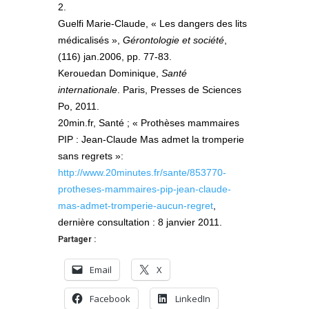
2.
Guelfi Marie-Claude, « Les dangers des lits
médicalisés »,
Gérontologie et société
,
(116) jan.2006, pp. 77-83.
Kerouedan Dominique,
Santé
internationale
. Paris, Presses de Sciences
Po, 2011.
20min.fr, Santé ; « Prothèses mammaires
PIP : Jean-Claude Mas admet la tromperie
sans regrets »:
http://www.20minutes.fr/sante/853770-
protheses-mammaires-pip-jean-claude-
mas-admet-tromperie-aucun-regret
,
dernière consultation : 8 janvier 2011.
Partager :
Email
X
Facebook
LinkedIn