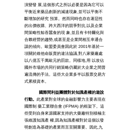
演變發 展,這個形式之所以必要是因為它可以
平衡近來藥品創新的減速現象,並可以平衡不
斷增加的研究 預算。然而同時也存在著惡性
的出價收購、跨大西洋的競爭對抗,以及企業
間策略性鯨吞蠶食的現 象,並且有卡特爾化與
合夥經營的趨勢,或甚至是企業間相互串通合
謀的傾向。歐盟委員會因此於 2001年基於一
項關於維他命販賣的違法協議,對八家藥廠處
以八億五千萬歐元的罰款。同樣地,用 以攻佔
國外市場的共同行銷策略仍屬於大企業之間普
遍流傳的手法。這些大企業多半以股票交易方
式累積資本。
國際間利益團體對於知識產權的遊說
行動。
此產業對全球的金融影響力主要表現在
國際制 藥工業聯合會 (IFPMA) 的框架下。這
些受到自身來源國家支持的大藥廠特別積極主
張維護知識產 權,因為知識產權對於這個以發
明創造為基礎的產業而言至關重要。因此,九