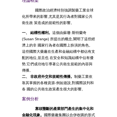
理論框架
國際政治經濟特別強調製藥工業全球
化所帶來的影響,尤其是其行為者對國家公共
衛生政 策造成的規範性的影響。
一、 結構性權利。
這個由蘇珊·斯特蘭奇
(Susan Strange) 所提出的概念,闡明了這些經
濟上的非 國家行為者在國際上扮演的角色。
這些國際大藥廠在生產和金融結構中都佔有支
配的地位,並且也 在安全和知識結構中佔有優
勢,它們成功地引導著公共衛生規範的內容與
傳播。
二、 非政府外交和規範性傳播。
制藥工業依
靠其掌握的各種資源-例如遊說,對國際談判和
各 國的公共衛生政策產生很大的影響。
案例分析
寡頭壟斷的產業部門產生的集中化和
金融化現象。
國際藥廠集團以合併收購的形式