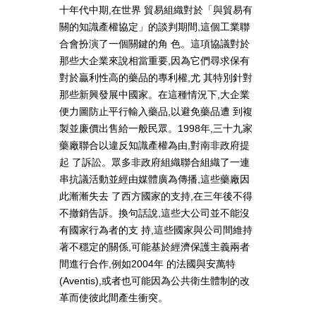
十年代中期,在世界 貿易組織對於「與貿易有
關的知識產權協定」的談判期間,這個工業聯
合會扮演了一個關鍵的角 色。這項協議對於
那些大企業來說相當重要,因為它們尋求保有
對於贏利性高的藥品的專利權,尤 其特別針對
那些新興發展中國家。在這種情況下,大企業
便力圖防止平行輸入藥品,以避免藥品遭 到複
製並廉價出售給一般民眾。1998年,三十九家
藥廠聯合以違反知識產權為由,對南非政府提
起 了訴訟。眾多非政府組織聯合組織了一連
串抗議活動並經由媒體廣為傳播,這些藥廠因
此漸漸失去 了西方國家的支持,在三年後不得
不撤銷告訴。換句話說,這些大公司並不能沒
有國家行為者的支 持,這些國家與公司間維持
著不穩定的關係,可能基於經濟保護主義兩者
間進行合作,例如2004年 的法國與安萬特
(Aventis),或者也可能因為公共衛生體制的改
革而使彼此間產生衝突。