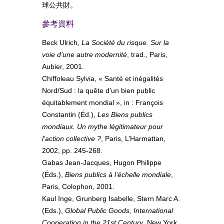
球公共財。
參考資料
Beck Ulrich,
La Société du risque. Sur la
voie d’une autre modernité
, trad., Paris,
Aubier, 2001.
Chiffoleau Sylvia, « Santé et inégalités
Nord/Sud : la quête d’un bien public
équitablement mondial », in : François
Constantin (Éd.),
Les Biens publics
mondiaux. Un mythe légitimateur pour
l’action collective ?
, Paris, L’Harmattan,
2002, pp. 245-268.
Gabas Jean-Jacques, Hugon Philippe
(Éds.),
Biens publics à l’échelle mondiale
,
Paris, Colophon, 2001.
Kaul Inge, Grunberg Isabelle, Stern Marc A.
(Eds.),
Global Public Goods, International
Cooperation in the 21st Century
, New York,