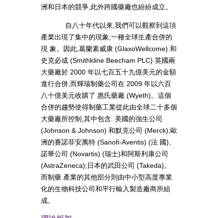
洲和日本的競爭,此外跨國藥廠也紛紛成立。
自八十年代以來,我們可以觀察到這項
產業出現了集中的現象,一種全球生產合併的
現 象。因此,葛蘭素威康 (GlaxoWellcome) 和
史克必成 (Smithkline Beecham PLC) 英國兩
大藥廠於 2000 年以七百五十九億美元的金額
進行合併,而輝瑞制藥公司在 2009 年以六百
八十億美元收購了 惠氏藥廠 (Wyeth)。這個
合併的趨勢使得制藥工業從此由全球二十多個
大藥廠所控制,其中包含: 美國的強生公司
(Johnson & Johnson) 和默克公司 (Merck);歐
洲的賽諾菲安萬特 (Sanofi-Aventis) (法 國)、
諾華公司 (Novartis) (瑞士)和阿斯利康公司
(AstraZeneca);日本的武田公司 (Takeda)。
而制藥 產業的其他部分則由中小型高度專業
化的生物科技公司和平行輸入製造廠商所組
成。