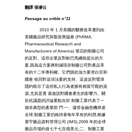
翻譯 張瀞云
Passage au crible n°11
2010 年 1 月美國的醫療改革遭到由
美國藥品研究與製造商協會 (PhRMA,
Pharmaceutical Research and
Manufacturers of America) 號召的制藥公司
的反對。這些企業反對歐巴馬總統提出的方
案,因為這方案將削減現存制藥公司對產品享
有的十二年專利權。它們因此強力要求白宮和
國會 收回對這項法案的支持。這波反對聲浪
隱約暗示了這些私人行為者握有相當可觀的資
源,尤其是透 過遊說對國會產生的影響力。關
於此議題的評論要點在於,制藥工業代表了一
個非典型的產業部 門:一、儘管金融危機肆虐
全球,制藥工業仍維持著每年享有的利潤,根據
寰宇藥品資料管理公司 (IMS),2008 年的全球
藥品市場約值七千七百億美元;二、制藥工業