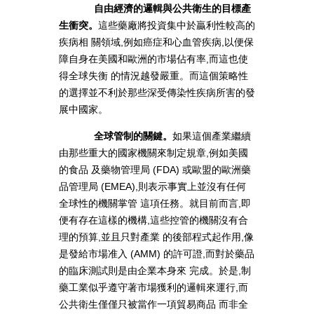
自由經濟的邏輯與公共衛生的目標產
生衝突。
這些藥廠將投資集中於贏利性較高的
疾病相 關領域,例如癌症和心血管疾病,以便保
障自身在美國和歐洲的市場佔有率,而這也使
得全球失衡 的情況越發嚴重。而這個策略性
的選擇並不利於那些深受傳染性疾病所害的發
展中國家。
全球管制的關鍵。
如果這個產業繼續
由那些重大的國家機關來制定規章,例如美國
的食品 及藥物管理局 (FDA) 或歐盟的歐洲藥
品管理局 (EMEA),則表示事實上並沒有任何
全球性的機關掌管 這項任務。就目前而言,即
便有存在這樣的機構,這些控管的機關沒有合
理的預算,並且只對產業 的後部程式起作用,像
是發給市場准入 (AMM) 的許可證,而對於藥品
的臨床測試則是由企業本身來 完成。於是,制
藥工業似乎遵守著市場獲利的邏輯來運行,而
公共衛生僅僅只被當作一項貿易商品 而非全